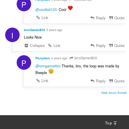
P
@coolkid123
: Cool
Link
Reply
Quote
IornGamerBOI
5 years ago
I
Looks Nice
Collapse
Link
Reply
Quote
IornGamerBOI
Ponymon
4 years ago
P
@iorngamerboi
Thanks, bro, the loop was made by
Beeple
Link
Reply
Quote
View forum thread
Top