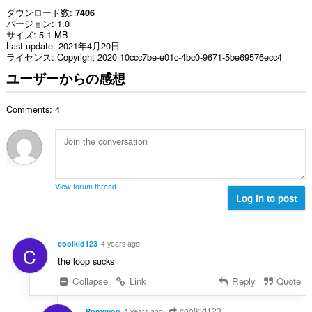
ダウンロード数
7406
バージョン
1.0
サイズ
5.1 MB
Last update
2021年4月20日
ライセンス
Copyright 2020 10ccc7be-e01c-4bc0-9671-5be69576ecc4
ユーザーからの感想
Comments: 4
View forum thread
Log in to post
coolkid123
4 years ago
C
the loop sucks
Collapse
Link
Reply
Quote
coolkid123
Ponymon
4 years ago