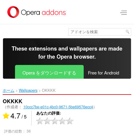
ス
キ
ッ
プ
し
て
メ
イ
These extensions and wallpapers are made
ン
for the
Opera browser
.
コ
ン
テ
Opera をダウンロードする
Free for Android
ン
ツ
に
ホーム
Wallpapers
OKKKK‎
移
動
OKKKK
（作成者：
10ccc7be-e01c-4bc0-9671-5be69576ecc4
）
4.7
あなたの評価
/ 5
評価の総数：
36