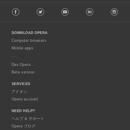
F
Facebook
Twitter
Youtube
LinkedIn
Instag
o
l
l
o
DOWNLOAD OPERA
w
O
Computer browsers
p
Mobile apps
e
r
a
Dev.Opera
Beta version
SERVICES
アドオン
Opera account
NEED HELP?
ヘルプ & サポート
Opera ブログ