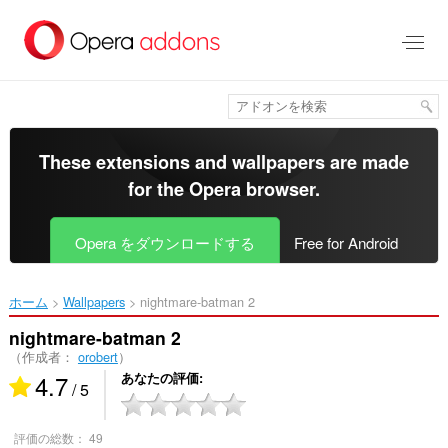
ス
キ
ッ
プ
し
て
メ
イ
These extensions and wallpapers are made
ン
for the
Opera browser
.
コ
ン
テ
Opera をダウンロードする
Free for Android
ン
ツ
に
ホーム
Wallpapers
nightmare-batman 2‎
移
動
nightmare-batman 2
（作成者：
orobert
）
4.7
あなたの評価
/ 5
評価の総数：
49