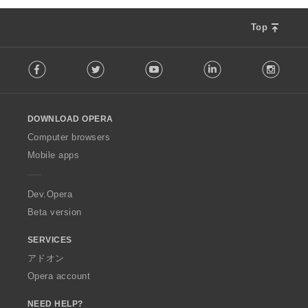
Top
F
Facebook
Twitter
Youtube
LinkedIn
Instag
o
l
l
o
DOWNLOAD OPERA
w
O
Computer browsers
p
Mobile apps
e
r
a
Dev.Opera
Beta version
SERVICES
アドオン
Opera account
NEED HELP?