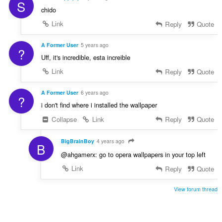
S
chido
Link
Reply
Quote
A Former User
5 years ago
?
Uff, it's incredible, esta increible
Link
Reply
Quote
A Former User
6 years ago
?
i don't find where i installed the wallpaper
Collapse
Link
Reply
Quote
BigBrainBoy
4 years ago
B
@ahgamerx: go to opera wallpapers in your top left
Link
Reply
Quote
View forum thread