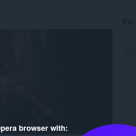
壁紙
ダウン
バージ
サイズ
Last up
ライセ
pera browser with: