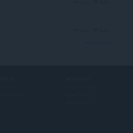
Reply
Quote
Reply
Quote
View forum thread
ERVICES
NEED HELP?
ドオン
ヘルプ & サポート
era account
Opera ブログ
Opera forums