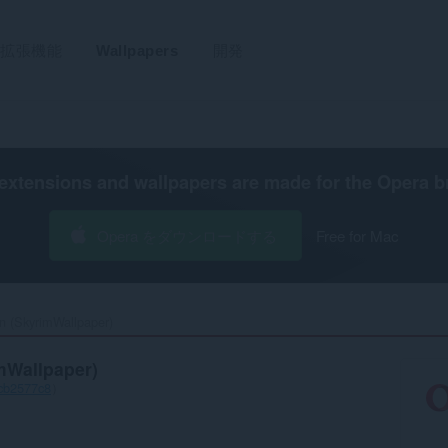
拡張機能
Wallpapers
開発
extensions and wallpapers are made for the
Opera b
Opera をダウンロードする
Free for Mac
n (SkyrimWallpaper)‎
mWallpaper)
ecb2577c8
）