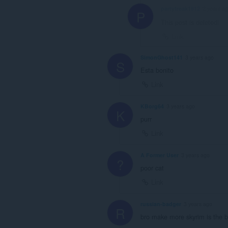
partyfreak1912
2 years a
P
This post is deleted!
Link
SimonGhost141
3 years ago
S
Esta bonito
Link
KBorg64
3 years ago
K
purr
Link
A Former User
3 years ago
?
poor cat
Link
russian-badger
3 years ago
R
bro make more skyrim is the b