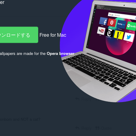
ker
ダウンロードする
Free for Mac
llpapers are made for the
Opera browser
.
Log in to post
Reply
Quote
gonborn and NOT a cat?
Reply
Quote