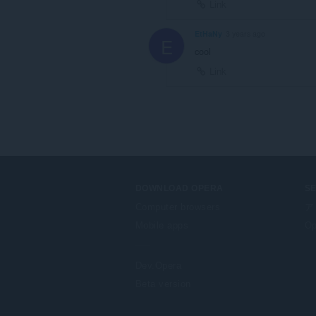
Link
EtHaNy
3 years ago
E
cool
Link
DOWNLOAD OPERA
S
Computer browsers
ア
Mobile apps
Op
Dev.Opera
Beta version