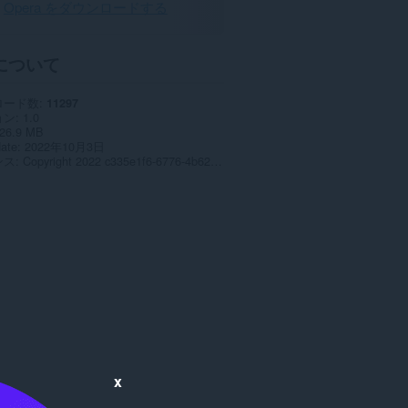
Opera をダウンロードする
について
ロード数
11297
ョン
1.0
26.9 MB
date
2022年10月3日
ンス
Copyright 2022 c335e1f6-6776-4b62-9a5f-24fecb2577c8
x