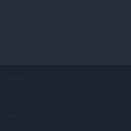
COMPANY
Jobs
Become a partner
Press info
Contact us
Opera について