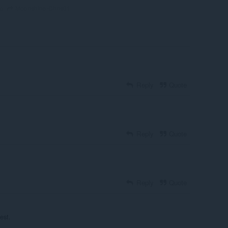
Moonshine-Chris01
go
Reply
Quote
Reply
Quote
Reply
Quote
est.