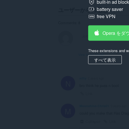
built-in ad bloc
ユーザーからの感想
battery saver
free VPN
Comments: 8
Opera を
These extensions and wa
View forum thread
すべて表示
nifty
2 years ago
N
bro think he puss n boot
Link
Moonshine-Chris01
3 years ago
M
could you make that Has Dra
Collapse
Link