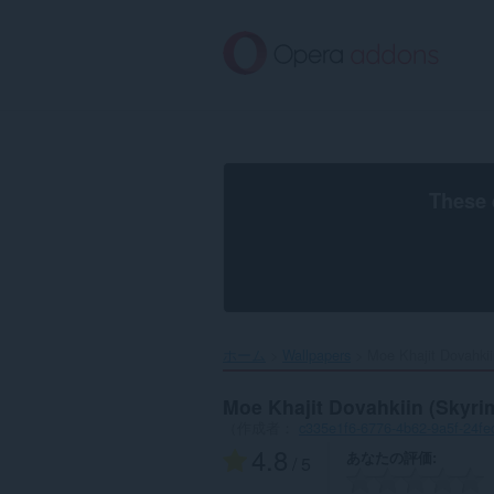
ス
キ
ッ
プ
し
て
メ
イ
ン
These 
コ
ン
テ
ン
ツ
に
移
ホーム
Wallpapers
Moe Khajit Dovahkii
動
Moe Khajit Dovahkiin (Skyri
（作成者：
c335e1f6-6776-4b62-9a5f-24f
4.8
あなたの評価
/ 5