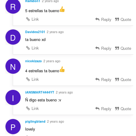
Ramdon1
2 years ago
R
5 estrellas ta bueno
Link
Reply
Quote
Davides2101
2 years ago
D
ta bueno xd
Link
Reply
Quote
nicokizazo
2 years ago
N
4 estrellas ta bueno
Link
Reply
Quote
iANSMART4444YT
2 years ago
I
Ñ digo esta bueno :v
Link
Reply
Quote
piglingbland
2 years ago
P
lovely