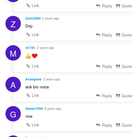
Link
Reply
Quote
Zach2004
2 years ago
Z
Drip
Link
Reply
Quote
m1161
2 years ago
M
Link
Reply
Quote
Anasgamr
2 years ago
A
sick bro noice
Link
Reply
Quote
Gamer1934
2 years ago
G
nice
Link
Reply
Quote