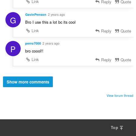
Link
Reply
Quote
GavinPenson
2 years ago
G
Bro I use this a lot bc its cool
Link
Reply
Quote
perro7000
2 years ago
P
bro coool!!
Link
Reply
Quote
Show more comments
View forum thread
Top