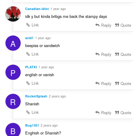
Canadian-idiot
1 year ago
idk y but kinda bribgs me back the stampy days
Link
Reply
Quote
acid1
1 year ago
A
beepiss or sandwich
Link
Reply
Quote
PLATKI
1 year ago
P
english or vanish
Link
Reply
Quote
RocketSplash
2 years ago
R
Shanish
Link
Reply
Quote
Bug1351
2 years ago
B
Enghish or Shanish?