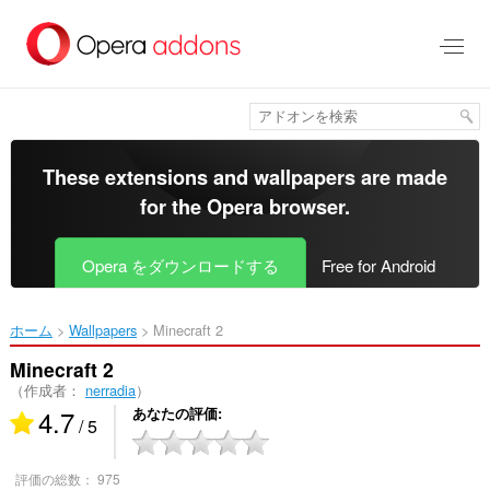
ス
キ
ッ
プ
し
て
メ
イ
These extensions and wallpapers are made
ン
for the
Opera browser
.
コ
ン
テ
Opera をダウンロードする
Free for Android
ン
ツ
に
ホーム
Wallpapers
Minecraft 2‎
移
動
Minecraft 2
（作成者：
nerradia
）
4.7
あなたの評価
/ 5
評価の総数：
975