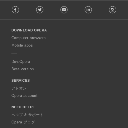
F
Facebook
Twitter
Youtube
LinkedIn
Instag
o
l
l
o
DOWNLOAD OPERA
w
O
Computer browsers
p
Mobile apps
e
r
a
Dev.Opera
Beta version
SERVICES
アドオン
Opera account
NEED HELP?
ヘルプ & サポート
Opera ブログ