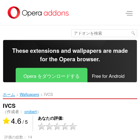
ス
キ
ッ
プ
し
て
メ
イ
These extensions and wallpapers are made
ン
for the
Opera browser
.
コ
ン
テ
Opera をダウンロードする
Free for Android
ン
ツ
に
ホーム
Wallpapers
IVCS‎
移
動
IVCS
（作成者：
orobert
）
4.6
あなたの評価
/ 5
評価の総数：
14