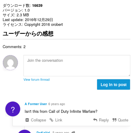
ダウンロード数
16639
バージョン
1.0
サイズ
2.3 MB
Last update
2016年12月29日
ライセンス
Copyright 2016 orobert
ユーザーからの感想
Comments: 2
View forum thread
Log in to post
A Former User
6 years ago
?
Isn't this from Call of Duty Infinite Warfare?
Collapse
Link
Reply
Quote
DoKaVaL
5 years ago