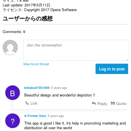
サイズ
1.4 MB
Last update
2017年5月11日
ライセンス
Copyright 2017 Opera Software
ユーザーからの感想
Comments: 9
View forum thread
Log in to post
brbabu01051949
5 years ago
B
Beautiful design and wonderful depiction !!
Link
Reply
Quote
A Former User
5 years ago
?
This app is good I like it, it's help in promoting marketing and
distribution all over the world