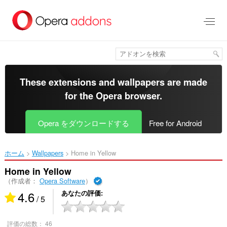
ス
キ
ッ
プ
し
て
メ
イ
These extensions and wallpapers are made
ン
for the
Opera browser
.
コ
ン
テ
Opera をダウンロードする
Free for Android
ン
ツ
に
ホーム
Wallpapers
Home in Yellow‎
移
動
Home in Yellow
（作成者：
Opera Software
）
4.6
あなたの評価
/ 5
評価の総数：
46