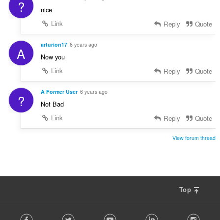
?
nice
Link
Reply
Quote
arturion17
6 years ago
A
Now you
Link
Reply
Quote
A Former User
6 years ago
?
Not Bad
Link
Reply
Quote
View forum thread
Top
F
Facebook
Twitter
Youtube
LinkedIn
Instag
o