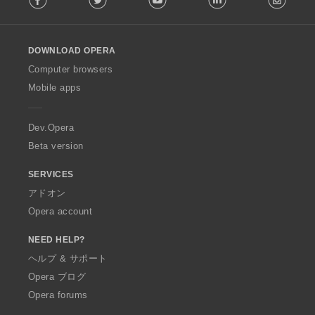
l
l
o
DOWNLOAD OPERA
w
O
Computer browsers
p
Mobile apps
e
r
a
Dev.Opera
Beta version
SERVICES
アドオン
Opera account
NEED HELP?
ヘルプ & サポート
Opera ブログ
Opera forums