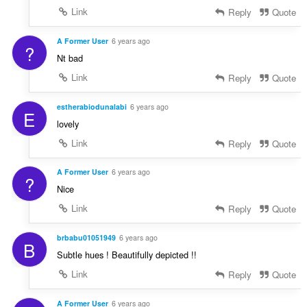
Link
Reply
Quote
A Former User
6 years ago
?
Nt bad
Link
Reply
Quote
estherabiodunalabi
6 years ago
E
lovely
Link
Reply
Quote
A Former User
6 years ago
?
Nice
Link
Reply
Quote
brbabu01051949
6 years ago
B
Subtle hues ! Beautifully depicted !!
Link
Reply
Quote
A Former User
6 years ago