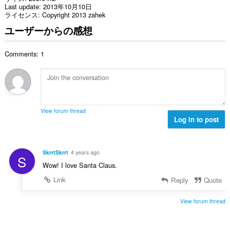
Last update
2013年10月10日
ライセンス
Copyright 2013 zahek
ユーザーからの感想
Comments: 1
View forum thread
Log in to post
SkrrtSkrrt
4 years ago
S
Wow! I love Santa Claus.
Link
Reply
Quote
View forum thread