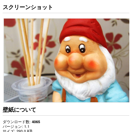
スクリーンショット
壁紙について
ダウンロード数
4065
バージョン
1.1
サイズ
293.0 KB