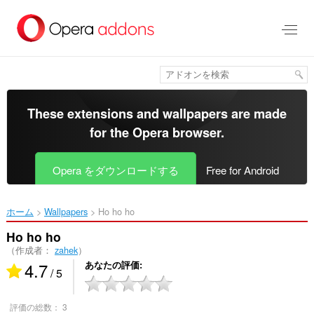
ス
キ
ッ
プ
し
て
メ
イ
These extensions and wallpapers are made
ン
for the
Opera browser
.
コ
ン
テ
Opera をダウンロードする
Free for Android
ン
ツ
に
ホーム
Wallpapers
Ho ho ho‎
移
動
Ho ho ho
（作成者：
zahek
）
4.7
あなたの評価
/ 5
評価の総数：
3