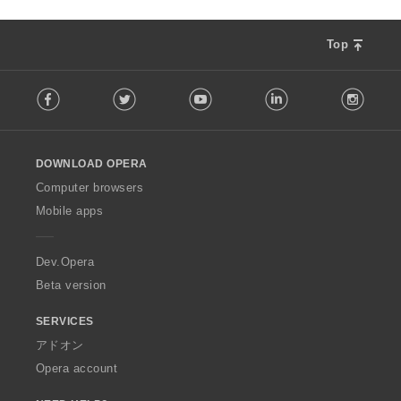
Top
F
Facebook
Twitter
Youtube
LinkedIn
Instag
o
l
l
o
DOWNLOAD OPERA
w
O
Computer browsers
p
Mobile apps
e
r
a
Dev.Opera
Beta version
SERVICES
アドオン
Opera account