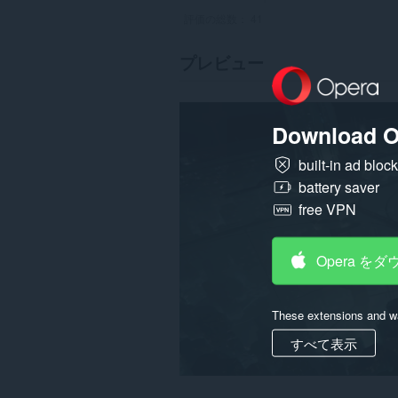
評価の総数：
41
プレビュー
Download O
built-in ad bloc
battery saver
free VPN
Opera を
These extensions and wa
すべて表示