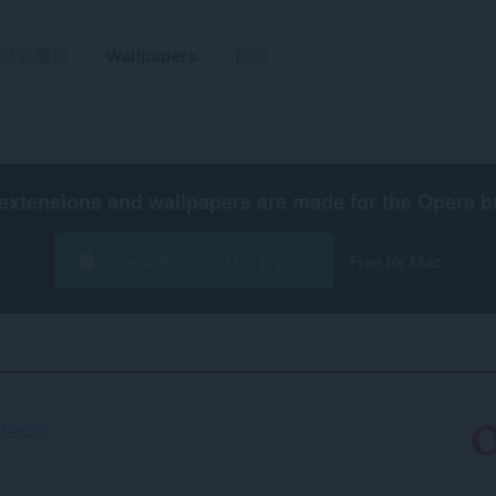
拡張機能
Wallpapers
開発
extensions and wallpapers are made for the
Opera b
Opera をダウンロードする
Free for Mac
cd4bef38
）