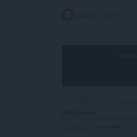
ス
キ
ッ
プ
し
て
メ
イ
ン
These 
コ
ン
テ
ン
ツ
に
移
ホーム
Wallpapers
GFL2 Exilium‎
動
GFL2 Exilium
（作成者：
7aa23a99-bf3f-4c51-9fcf-1d8c
4.8
あなたの評価
/ 5