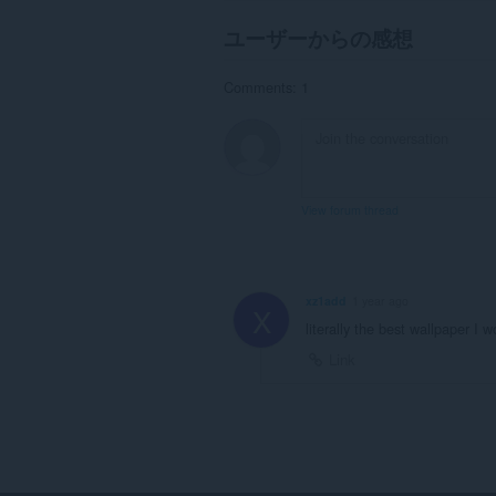
ユーザーからの感想
Comments: 1
View forum thread
xz1add
1 year ago
X
literally the best wallpaper I 
Link