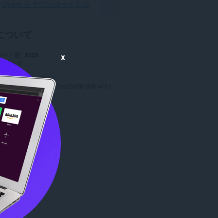
Opera をダウンロードする
について
ロード数
9359
x
ョン
1.0
8.3 MB
date
2024年10月2日
ンス
Copyright 2023 7aa23a99-bf3f-4c51-9fcf-1d8ccd4bef38