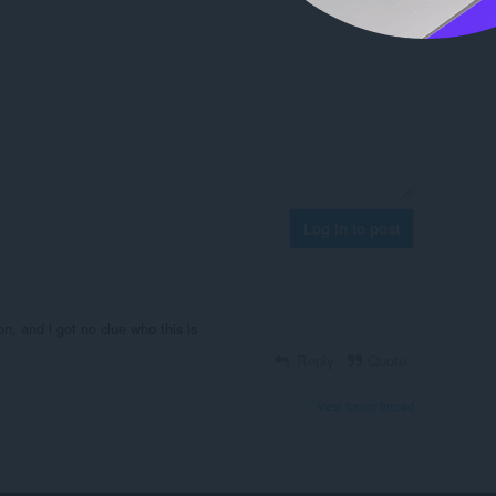
Log in to post
won, and i got no clue who this is
Reply
Quote
View forum thread