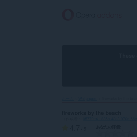
ス
キ
ッ
プ
し
て
メ
イ
ン
These 
コ
ン
テ
ン
ツ
に
移
ホーム
Wallpapers
fireworks by the bea
動
fireworks by the beach
（作成者：
05770e41-836b-42a3-970d-66
4.7
あなたの評価
/ 5