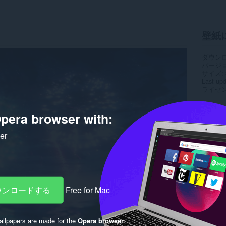
壁紙
ダウン
バージ
サイズ
Last up
ライセ
pera browser with:
ker
ダウンロードする
Free for Mac
llpapers are made for the
Opera browser
.