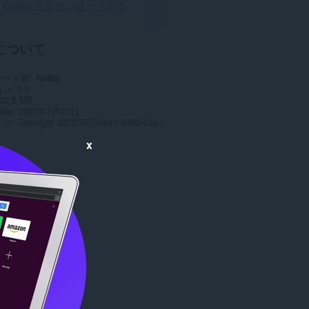
Opera をダウンロードする
について
ロード数
10453
ョン
1.0
32.8 MB
date
2022年7月27日
ンス
Copyright 2022 05770e41-836b-42a3-970d-66e8485b430c
x