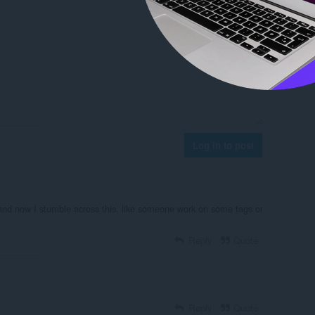
Log in to post
 and now I stumble across this, like someone work on some tags or
Reply
Quote
Reply
Quote