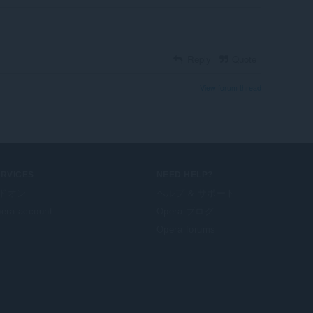
Reply
Quote
View forum thread
ERVICES
NEED HELP?
ドオン
ヘルプ & サポート
era account
Opera ブログ
Opera forums