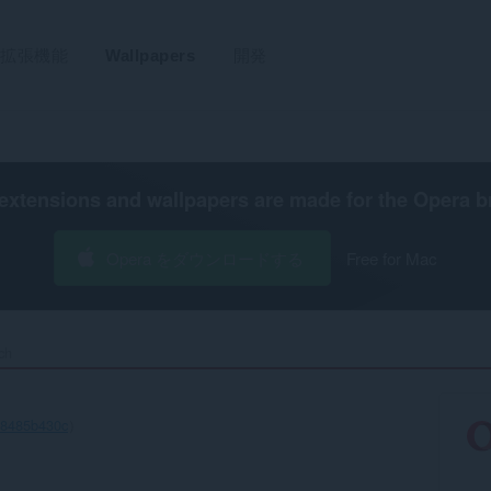
拡張機能
Wallpapers
開発
extensions and wallpapers are made for the
Opera b
Opera をダウンロードする
Free for Mac
ch‎
e8485b430c
）