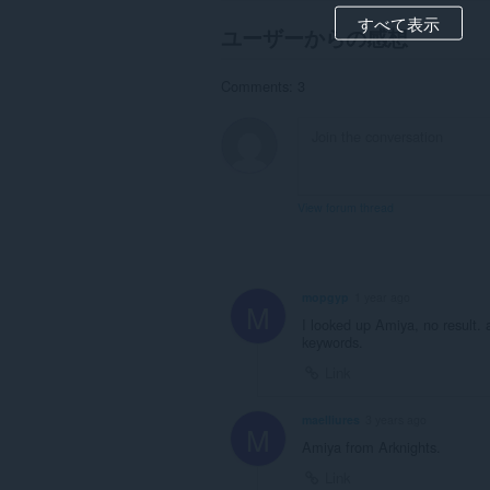
すべて表示
ユーザーからの感想
Comments: 3
View forum thread
mopgyp
1 year ago
M
I looked up Amiya, no result.
keywords.
Link
maelliures
3 years ago
M
Amiya from Arknights.
Link