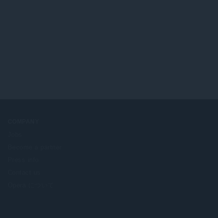
COMPANY
Jobs
Become a partner
Press info
Contact us
Opera について