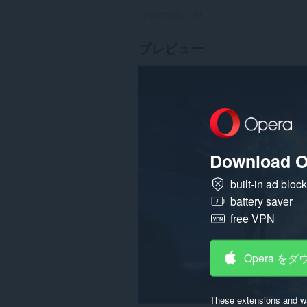
評価の総数：
81
プレビュー
Download O
built-in ad bloc
battery saver
free VPN
Opera を
These extensions and wa