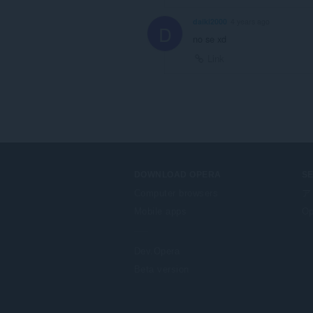
daiki2000
4 years ago
D
no se xd
Link
DOWNLOAD OPERA
S
Computer browsers
ア
Mobile apps
Op
Dev.Opera
Beta version
F