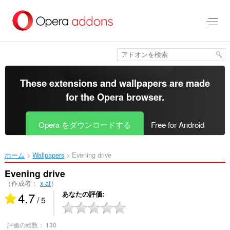
ス
キ
ッ
プ
し
て
メ
イ
These extensions and wallpapers are made
ン
for the
Opera browser
.
コ
ン
テ
Opera をダウンロードする
Free for Android
ン
ツ
に
ホーム
Wallpapers
Evening drive‎
移
動
Evening drive
（作成者：
x-at
）
4.7
あなたの評価
/ 5
評価の総数：
130