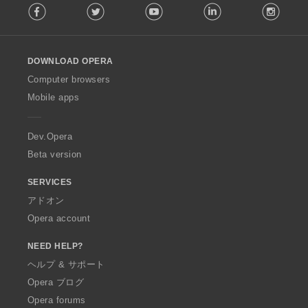
Facebook
Twitter
Youtube
LinkedIn
Instag
o
l
l
o
DOWNLOAD OPERA
w
O
Computer browsers
p
Mobile apps
e
r
a
Dev.Opera
Beta version
SERVICES
アドオン
Opera account
NEED HELP?
ヘルプ & サポート
Opera ブログ
Opera forums