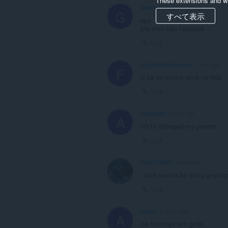
GarotoTydus
1 year ago
G
すべて表示
opa
pra mim nao funciona
Link
fgfgdrfdtgfsrgtewa
1 year ago
F
ill be an anime simp for this
Link
anxiety69
1 year ago
A
10/10 changed my gender
Link
Yanb123987
1 year ago
i dont wanna be horny anymore
Link
akzort
2 years ago
A
los femboys son gods