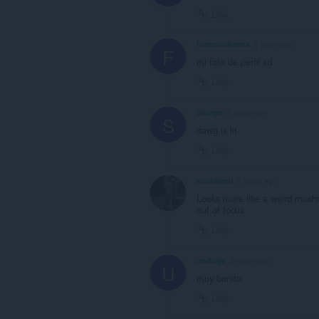
Link
funecuchanxs
2 years ago
F
mi foto de perfil xd
Link
Sisugn
2 years ago
S
dawg is lit
Link
scotaland
2 years ago
Looks more like a weird mushro
out of focus
Link
undoge
2 years ago
U
muy bonito
Link