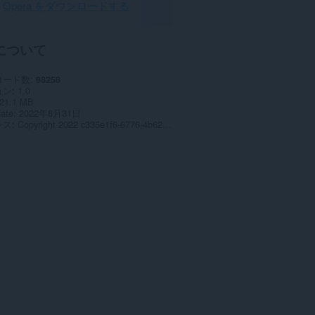
Opera をダウンロードする
について
ロード数
98258
ョン
1.0
21.1 MB
date
2022年8月31日
ンス
Copyright 2022 c335e1f6-6776-4b62-9a5f-24fecb2577c8