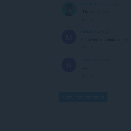
SteamDemon
2 years ago
This is very deep
Link
manfaic
2 years ago
M
RIP cheems , thanks for the
Link
harypoti
2 years ago
H
legal
Link
Show more comments