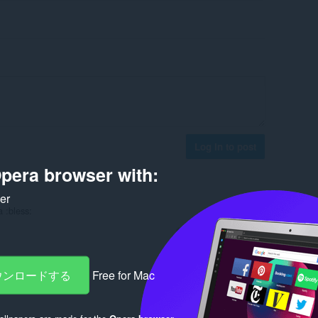
Log in to post
pera browser with:
ker
a :bless:
Reply
Quote
ダウンロードする
Free for Mac
Reply
Quote
llpapers are made for the
Opera browser
.