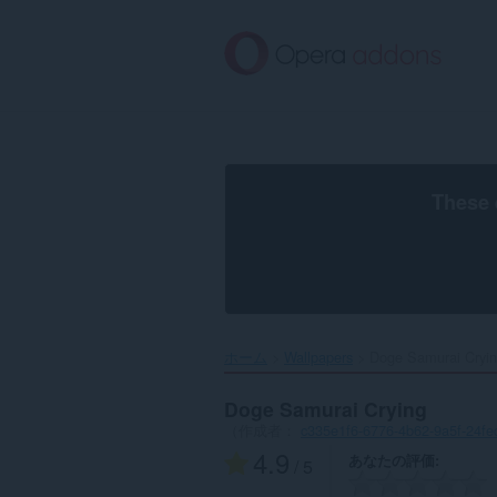
ス
キ
ッ
プ
し
て
メ
イ
ン
These 
コ
ン
テ
ン
ツ
に
移
ホーム
Wallpapers
Doge Samurai Cryin
動
Doge Samurai Crying
（作成者：
c335e1f6-6776-4b62-9a5f-24f
4.9
あなたの評価
/ 5