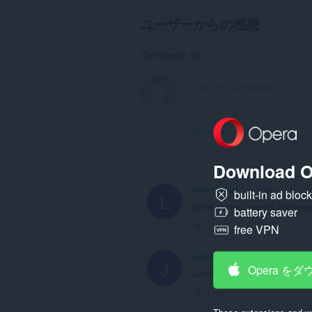
ユーザーからの感想
Comments: 50
View forum thread
Download O
LiDzrevenge
1 year ago
built-in ad bloc
L
Is the perfect one for my oper
battery saver
Link
free VPN
Julio4476
1 year ago
J
Opera を
achei daora
Link
These extensions and wa