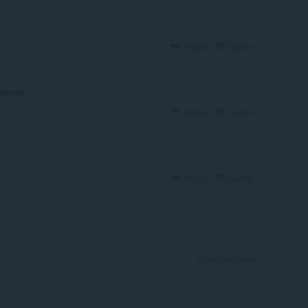
Reply
Quote
 memes
Reply
Quote
Reply
Quote
View forum thread