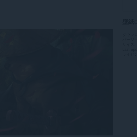
壁紙
ダウン
バージ
サイズ
Last up
ライセ