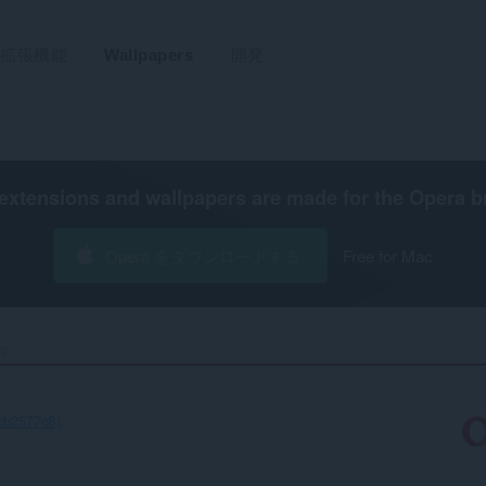
拡張機能
Wallpapers
開発
extensions and wallpapers are made for the
Opera b
Opera をダウンロードする
Free for Mac
g‎
ecb2577c8
）