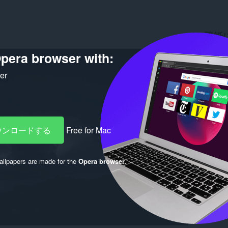
壁紙
pera browser with:
ダウン
バージ
サイズ
ker
Last up
ライセ
ダウンロードする
Free for Mac
llpapers are made for the
Opera browser
.