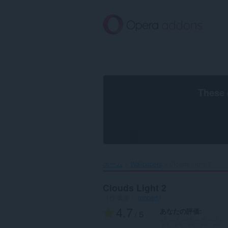
ス
キ
ッ
プ
し
て
メ
イ
ン
These 
コ
ン
テ
ン
ツ
に
移
ホーム
Wallpapers
Clouds Light 2‎
動
Clouds Light 2
（作成者：
orobert
）
4.7
あなたの評価
/ 5