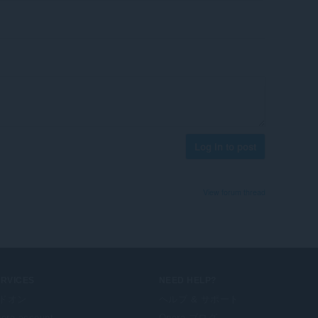
Log in to post
View forum thread
ERVICES
NEED HELP?
ドオン
ヘルプ & サポート
era account
Opera ブログ