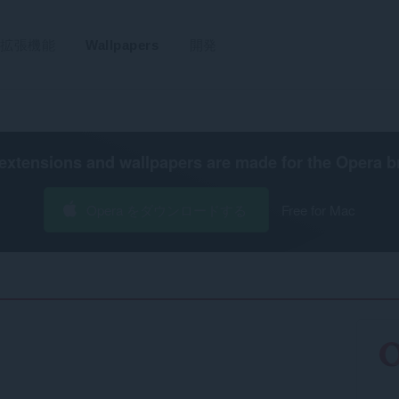
拡張機能
Wallpapers
開発
extensions and wallpapers are made for the
Opera b
Opera をダウンロードする
Free for Mac