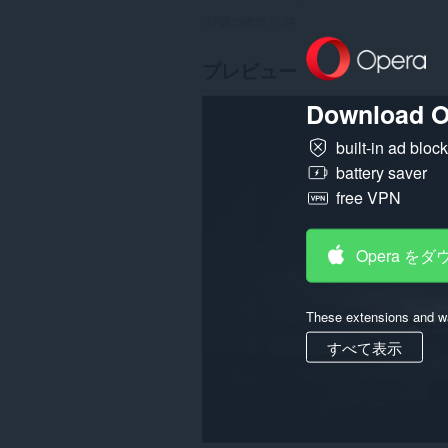
評価の総数：
34
プレビュー
Download O
built-in ad bloc
battery saver
free VPN
Opera を
These extensions and wa
すべて表示