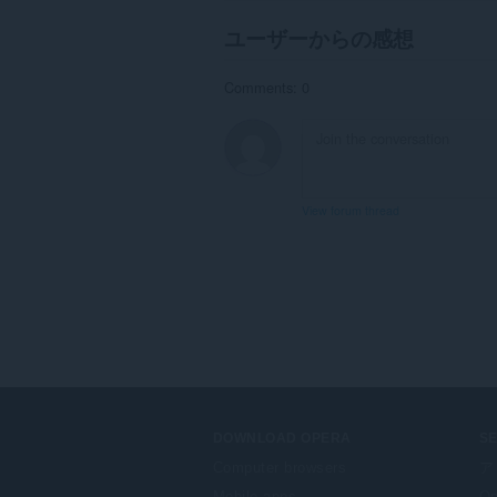
ユーザーからの感想
Comments: 0
View forum thread
DOWNLOAD OPERA
S
Computer browsers
ア
Mobile apps
Op