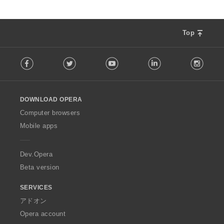
Top
F
Facebook
Twitter
Youtube
LinkedIn
Instag
o
l
l
o
DOWNLOAD OPERA
w
O
Computer browsers
p
Mobile apps
e
r
a
Dev.Opera
Beta version
SERVICES
アドオン
Opera account