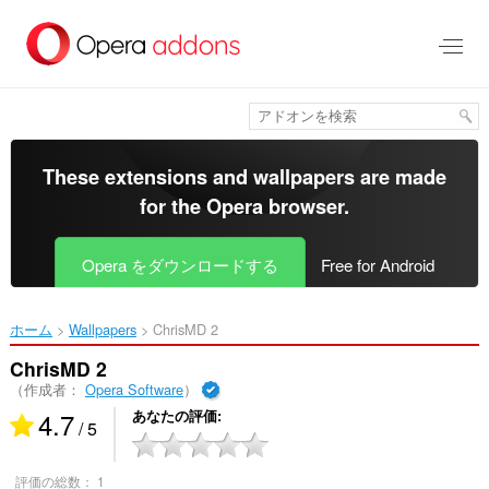
ス
キ
ッ
プ
し
て
メ
イ
These extensions and wallpapers are made
ン
for the
Opera browser
.
コ
ン
テ
Opera をダウンロードする
Free for Android
ン
ツ
に
ホーム
Wallpapers
ChrisMD 2‎
移
動
ChrisMD 2
（作成者：
Opera Software
）
4.7
あなたの評価
/ 5
評価の総数：
1