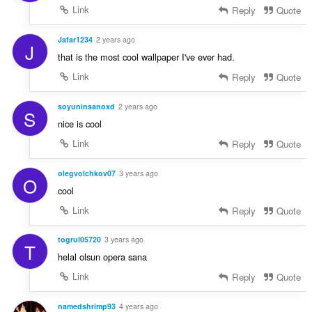
Link
Reply
Quote
Jafar1234
2 years ago
J
that is the most cool wallpaper I've ever had.
Link
Reply
Quote
soyuninsanoxd
2 years ago
S
nice is cool
Link
Reply
Quote
olegvolchkov07
3 years ago
O
cool
Link
Reply
Quote
togrul05720
3 years ago
T
helal olsun opera sana
Link
Reply
Quote
namedshrimp93
4 years ago