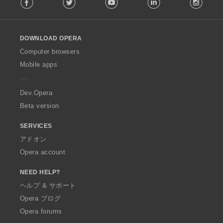
o
l
l
o
DOWNLOAD OPERA
w
O
Computer browsers
p
Mobile apps
e
r
a
Dev.Opera
Beta version
SERVICES
アドオン
Opera account
NEED HELP?
ヘルプ & サポート
Opera ブログ
Opera forums