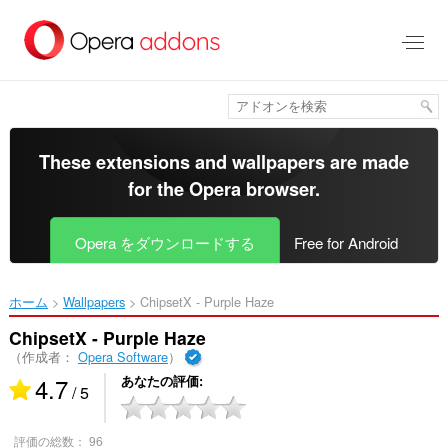
ス
キ
ッ
プ
し
て
メ
イ
These extensions and wallpapers are made
ン
for the
Opera browser
.
コ
ン
テ
Opera をダウンロードする
Free for Android
ン
ツ
に
ホーム
Wallpapers
ChipsetX - Purple Haze‎
移
動
ChipsetX - Purple Haze
（作成者：
Opera Software
）
4.7
あなたの評価
/ 5
評価の総数：
96