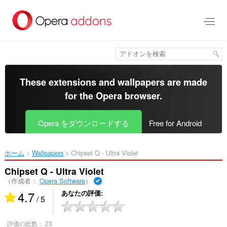
ス
キ
ッ
プ
し
て
メ
イ
These extensions and wallpapers are made
ン
for the
Opera browser
.
コ
ン
テ
Opera をダウンロードする
Free for Android
ン
ツ
に
ホーム
Wallpapers
Chipset Q - Ultra Violet‎
移
動
Chipset Q - Ultra Violet
（作成者：
Opera Software
）
4.7
あなたの評価
/ 5
評価の総数：
23