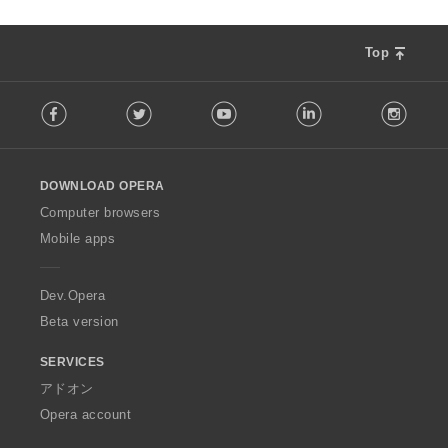
Top
F
Facebook
Twitter
Youtube
LinkedIn
Instag
o
l
l
o
DOWNLOAD OPERA
w
O
Computer browsers
p
Mobile apps
e
r
a
Dev.Opera
Beta version
SERVICES
アドオン
Opera account