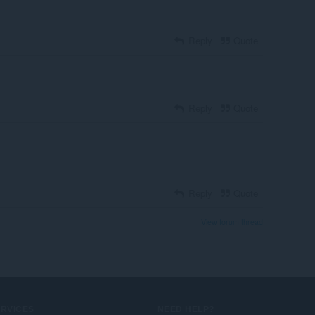
Reply
Quote
Reply
Quote
Reply
Quote
View forum thread
ERVICES
NEED HELP?