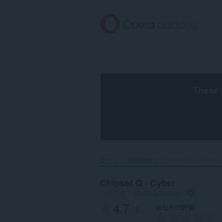
ス
キ
ッ
プ
し
て
メ
イ
ン
These 
コ
ン
テ
ン
ツ
に
移
ホーム
Wallpapers
Chipset Q - Cyber‎
動
Chipset Q - Cyber
（作成者：
Opera Software
）
4.7
あなたの評価
/ 5