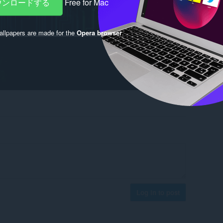
ダウンロードする
Free for Mac
llpapers are made for the
Opera browser
.
Log in to post