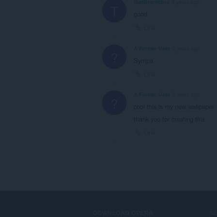
thatbeaniebro
3 years ago
T
good
Link
A Former User
5 years ago
?
Sympa
Link
A Former User
5 years ago
?
cool this is my new wallpaper
thank you for creating this
Link
DOWNLOAD OPERA
S