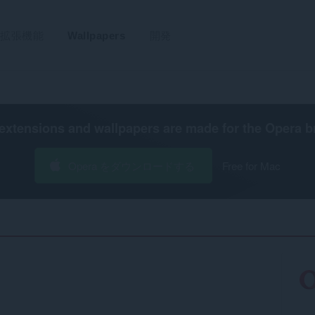
拡張機能
Wallpapers
開発
extensions and wallpapers are made for the
Opera b
Opera をダウンロードする
Free for Mac