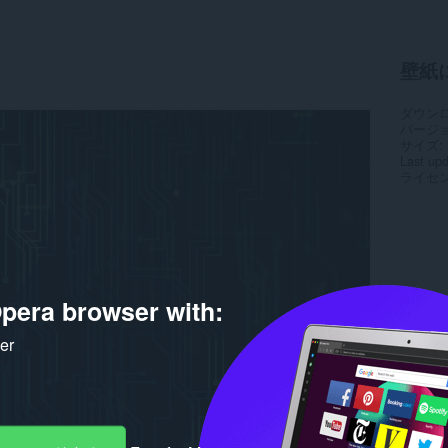
壁紙
ダウン
バージ
サイズ
Last up
ライセ
pera browser with:
ker