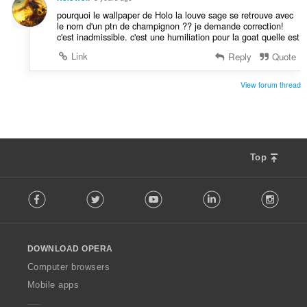
pourquoi le wallpaper de Holo la louve sage se retrouve avec
le nom d'un ptn de champignon ?? je demande correction!
c'est inadmissible. c'est une humiliation pour la goat quelle est
Link
Reply
Quote
View forum thread
Top
F
Facebook
Twitter
Youtube
LinkedIn
Instag
o
l
l
o
DOWNLOAD OPERA
w
O
Computer browsers
p
Mobile apps
e
r