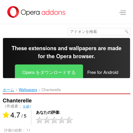
ス
キ
ッ
プ
し
て
メ
イ
These extensions and wallpapers are made
ン
for the
Opera browser
.
コ
ン
テ
Opera をダウンロードする
Free for Android
ン
ツ
に
ホーム
Wallpapers
Chanterelle‎
移
動
Chanterelle
（作成者：
x-at
）
4.7
あなたの評価
/ 5
評価の総数：
11