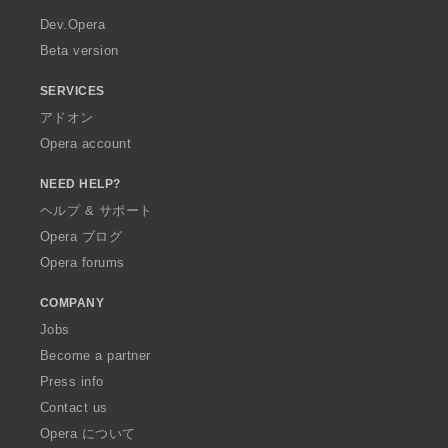
a
Dev.Opera
Beta version
SERVICES
アドオン
Opera account
NEED HELP?
ヘルプ & サポート
Opera ブログ
Opera forums
COMPANY
Jobs
Become a partner
Press info
Contact us
Opera について