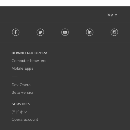
Top
F
Facebook
Twitter
Youtube
LinkedIn
Instag
o
l
l
o
DOWNLOAD OPERA
w
O
Computer browsers
p
Mobile apps
e
r
a
Dev.Opera
Beta version
SERVICES
アドオン
Opera account