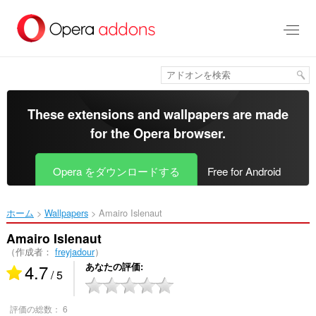
ス
キ
ッ
プ
し
て
メ
イ
These extensions and wallpapers are made
ン
for the
Opera browser
.
コ
ン
テ
Opera をダウンロードする
Free for Android
ン
ツ
に
ホーム
Wallpapers
Amairo Islenaut‎
移
動
Amairo Islenaut
（作成者：
freyjadour
）
4.7
あなたの評価
/ 5
評価の総数：
6