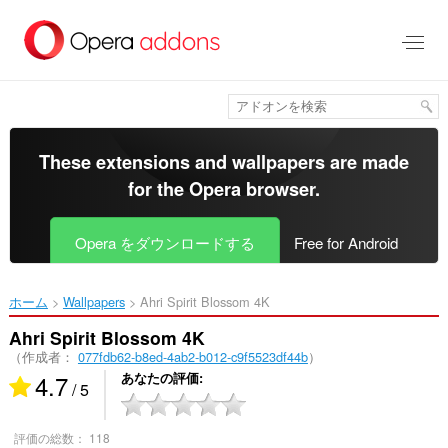
ス
キ
ッ
プ
し
て
メ
イ
These extensions and wallpapers are made
ン
for the
Opera browser
.
コ
ン
テ
Opera をダウンロードする
Free for Android
ン
ツ
に
ホーム
Wallpapers
Ahri Spirit Blossom 4K‎
移
動
Ahri Spirit Blossom 4K
（作成者：
077fdb62-b8ed-4ab2-b012-c9f5523df44b
）
4.7
あなたの評価
/ 5
評価の総数：
118