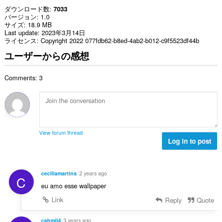
ダウンロード数
7033
バージョン
1.0
サイズ
18.9 MB
Last update
2023年3月14日
ライセンス
Copyright 2022 077fdb62-b8ed-4ab2-b012-c9f5523df44b
ユーザーからの感想
Comments: 3
View forum thread
Log in to post
ceciliamartins
2 years ago
C
eu amo esse wallpaper
Link
Reply
Quote
cahmil4
3 years ago