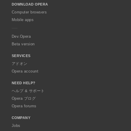
DOWNLOAD OPERA
w
O
Computer browsers
p
Mobile apps
e
r
a
Dev.Opera
Beta version
SERVICES
アドオン
Opera account
NEED HELP?
ヘルプ & サポート
Opera ブログ
Opera forums
COMPANY
Jobs