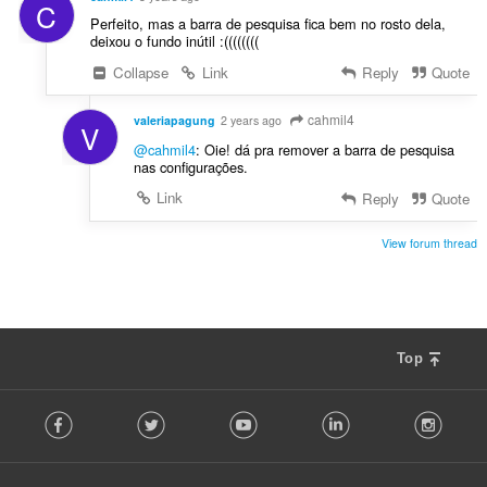
C
Perfeito, mas a barra de pesquisa fica bem no rosto dela,
deixou o fundo inútil :((((((((
Collapse
Link
Reply
Quote
cahmil4
valeriapagung
2 years ago
V
@cahmil4
: Oie! dá pra remover a barra de pesquisa
nas configurações.
Link
Reply
Quote
View forum thread
Top
F
Facebook
Twitter
Youtube
LinkedIn
Instag
o
l
l
o