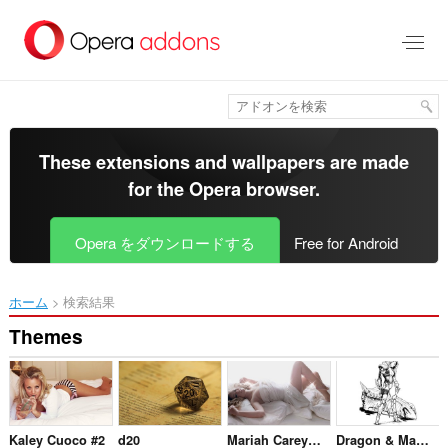
ス
キ
ッ
プ
し
て
メ
イ
These extensions and wallpapers are made
ン
for the
Opera browser
.
コ
ン
テ
Opera をダウンロードする
Free for Android
ン
ツ
に
ホーム
検索結果
移
動
Themes
Kaley Cuoco #2
d20
Mariah Carey #5
Dragon & Maiden #4