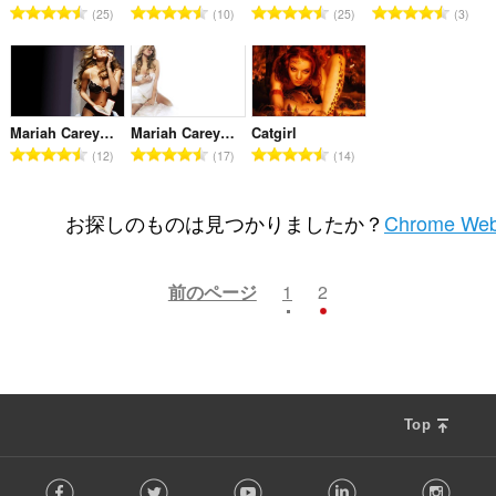
評
評
評
評
25
10
25
3
価
価
価
価
の
の
の
の
総
総
総
総
数
数
数
数
：
：
：
：
Mariah Carey #1
Mariah Carey #7
Catgirl
評
評
評
12
17
14
価
価
価
の
の
の
総
総
総
お探しのものは見つかりましたか？
Chrome Web
数
数
数
：
：
：
前のページ
1
2
Top
F
Facebook
Twitter
Youtube
LinkedIn
Instag
o