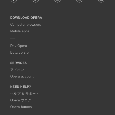
l
l
o
DOWNLOAD OPERA
w
O
Computer browsers
p
Mobile apps
e
r
a
Dev.Opera
Beta version
SERVICES
アドオン
Opera account
NEED HELP?
ヘルプ & サポート
Opera ブログ
Opera forums