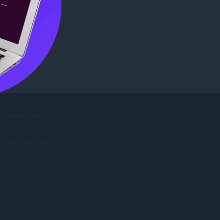
確認
COMPANY
Jobs
Become a partner
Press info
Contact us
Opera について