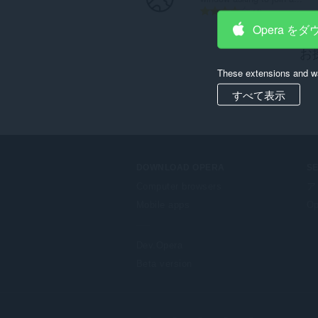
評
4
価
Opera を
の
お
総
数
These extensions and wa
：
すべて表示
DOWNLOAD OPERA
S
Computer browsers
ア
Mobile apps
Op
Dev.Opera
Beta version
F
o