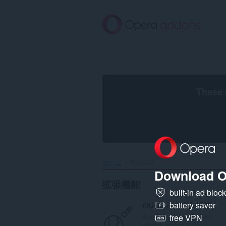
ス
キ
ッ
プ
し
て
メ
イ
ン
These 
コ
ン
テ
ン
ツ
に
移
ホーム
検索結果
動
Download O
拡張機能
built-in ad bloc
battery saver
ElUniversal Annoying Modal remover
Avoid that boring modal
free VPN
window asking to join a...