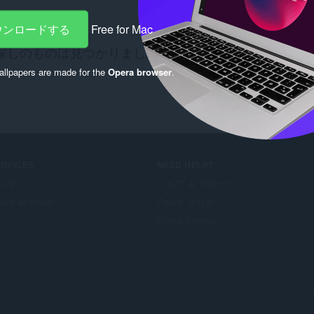
ダウンロードする
Free for Mac
探しのものは見つかりましたか？
Chrome Web Store
の
llpapers are made for the
Opera browser
.
ERVICES
NEED HELP?
ドオン
ヘルプ & サポート
era account
Opera ブログ
Opera forums