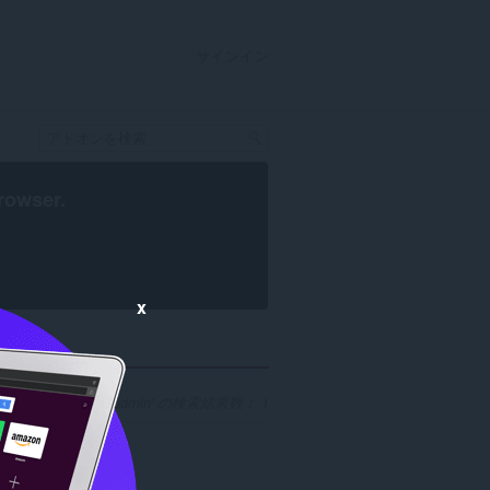
サインイン
rowser
.
x
開発者 'webadmin' の検索結果数： 1