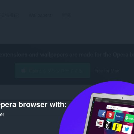
拡張機能
Wallpapers
開発
extensions and wallpapers are made for the
Opera b
Opera をダウンロードする
Free for Mac
pera browser with:
ker