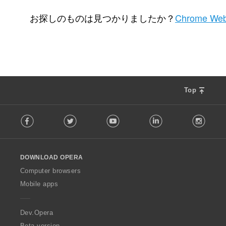
評
11
価
お探しのものは見つかりましたか？
Chrome Web
の
総
数
：
Top
F
Facebook
Twitter
Youtube
LinkedIn
Instag
o
l
l
o
DOWNLOAD OPERA
w
O
Computer browsers
p
Mobile apps
e
r
a
Dev.Opera
Beta version