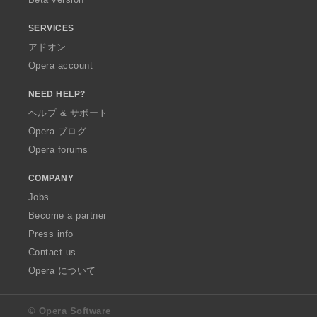
SERVICES
アドオン
Opera account
NEED HELP?
ヘルプ & サポート
Opera ブログ
Opera forums
COMPANY
Jobs
Become a partner
Press info
Contact us
Opera について
© Opera Software