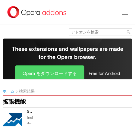
ス
キ
ッ
プ
し
て
メ
イ
These extensions and wallpapers are made
ン
for the
Opera browser
.
コ
ン
テ
Opera をダウンロードする
Free for Android
ン
ツ
に
ホーム
検索結果
移
動
拡張機能
Serpstat Website SEO Checker
Inst
a...