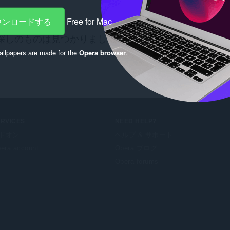
ダウンロードする
Free for Mac
探しのものは見つかりましたか？
Chrome Web Store
の
llpapers are made for the
Opera browser
.
ERVICES
NEED HELP?
ドオン
ヘルプ & サポート
era account
Opera ブログ
Opera forums