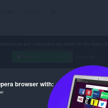
拡張機能
Wallpapers
開発
extensions and wallpapers are made for the
Opera b
Opera をダウンロードする
Free for Mac
pera browser with:
ker