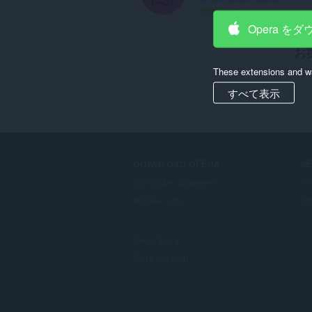
評
8
価
Opera を
の
お
総
数
These extensions and wa
：
すべて表示
DOWNLOAD OPERA
S
Computer browsers
ア
Mobile apps
Op
Dev.Opera
Beta version
F
o