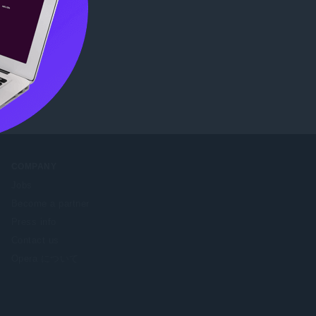
確認
COMPANY
Jobs
Become a partner
Press info
Contact us
Opera について