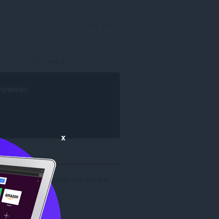
サインイン
rowser
.
x
開発者 'pu239' の検索結果数： 1