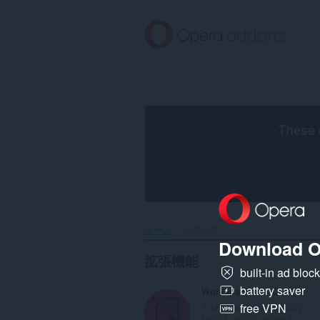
ス
キ
ッ
プ
し
て
メ
イ
ン
These 
コ
ン
テ
ン
ツ
に
移
ホーム
検索結果
動
Download O
拡張機能
built-in ad bloc
battery saver
Workspace Tab Counter
A tab counter specifically
free VPN
for GX, which counts t...