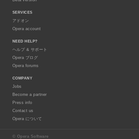
SERVICES
アドオン
Opera account
NEED HELP?
ヘルプ & サポート
Opera ブログ
Opera forums
COMPANY
Jobs
Become a partner
Press info
Contact us
Opera について
© Opera Software