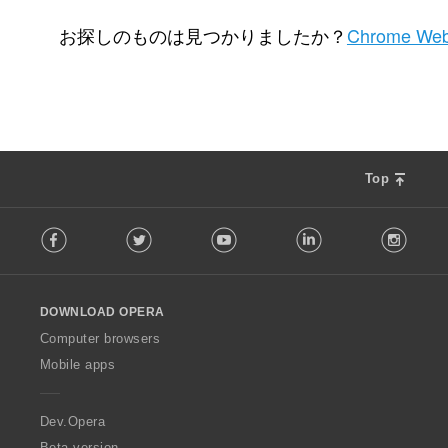
評
2
価
お探しのものは見つかりましたか？
Chrome Web
の
総
数
：
Top
F
Facebook
Twitter
Youtube
LinkedIn
Instag
o
l
l
o
DOWNLOAD OPERA
w
O
Computer browsers
p
Mobile apps
e
r
a
Dev.Opera
Beta version