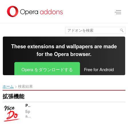
ス
キ
ッ
プ
し
て
メ
イ
These extensions and wallpapers are made
ン
for the
Opera browser
.
コ
ン
テ
Opera をダウンロードする
Free for Android
ン
ツ
に
ホーム
検索結果
移
動
拡張機能
Parser NiceDo
Бр
а...