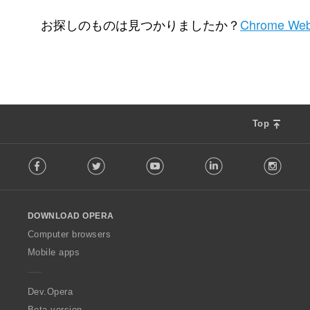
評
1
価
お探しのものは見つかりましたか？
Chrome Web
の
総
数
：
Top
F
Facebook
Twitter
Youtube
LinkedIn
Instag
o
l
l
o
DOWNLOAD OPERA
w
O
Computer browsers
p
Mobile apps
e
r
a
Dev.Opera
Beta version