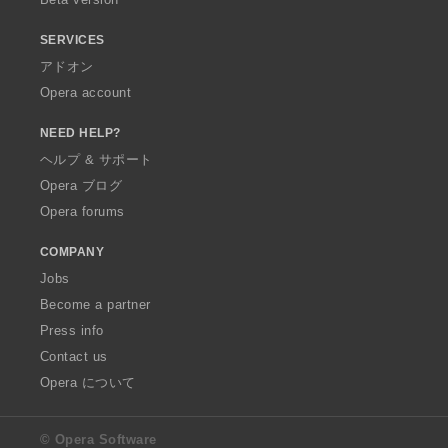
SERVICES
アドオン
Opera account
NEED HELP?
ヘルプ & サポート
Opera ブログ
Opera forums
COMPANY
Jobs
Become a partner
Press info
Contact us
Opera について
© Opera Software