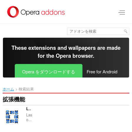
ス
キ
ッ
プ
し
て
メ
イ
These extensions and wallpapers are made
ン
for the
Opera browser
.
コ
ン
テ
Opera をダウンロードする
Free for Android
ン
ツ
に
ホーム
検索結果
移
動
拡張機能
Lasource Helper
Las
o...