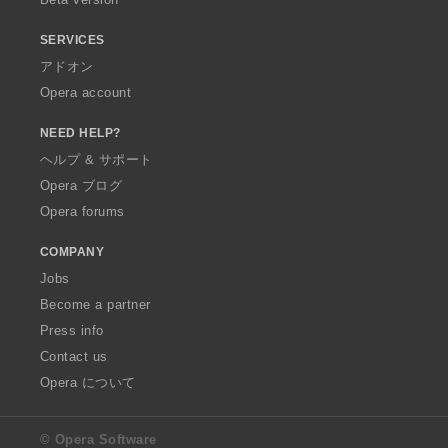
SERVICES
アドオン
Opera account
NEED HELP?
ヘルプ & サポート
Opera ブログ
Opera forums
COMPANY
Jobs
Become a partner
Press info
Contact us
Opera について
© Opera Software