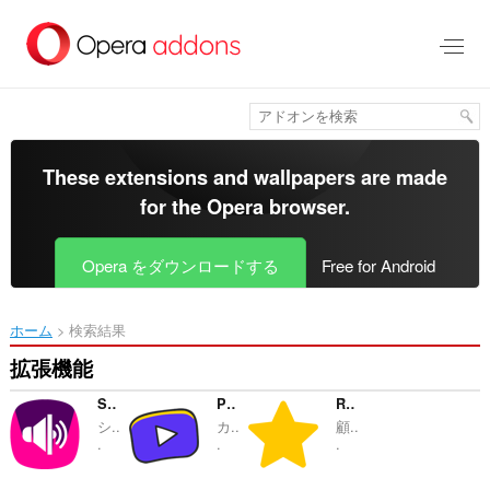
ス
キ
ッ
プ
し
て
メ
イ
These extensions and wallpapers are made
ン
for the
Opera browser
.
コ
ン
テ
Opera をダウンロードする
Free for Android
ン
ツ
に
ホーム
検索結果
移
動
拡張機能
Sound Booster - Ultra Loud
Purple Of YouTube™
Review Random Response Generator
シ..
カ..
顧..
.
.
.