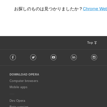
評
評
評
61
8
1
価
価
価
お探しのものは見つかりましたか？
Chrome Web
の
の
の
総
総
総
数
数
数
：
：
：
Top
F
Facebook
Twitter
Youtube
LinkedIn
Instag
o
l
l
o
DOWNLOAD OPERA
w
O
Computer browsers
p
Mobile apps
e
r
a
Dev.Opera
Beta version