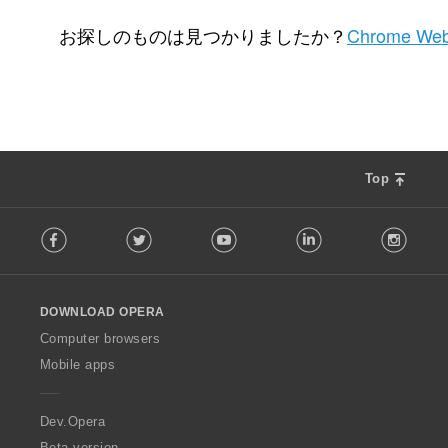
評
評
評
1
5
4
価
価
価
お探しのものは見つかりましたか？
Chrome Web
の
の
の
総
総
総
数
数
数
：
：
：
Top
F
Facebook
Twitter
Youtube
LinkedIn
Instag
o
l
l
o
DOWNLOAD OPERA
w
O
Computer browsers
p
Mobile apps
e
r
a
Dev.Opera
Beta version