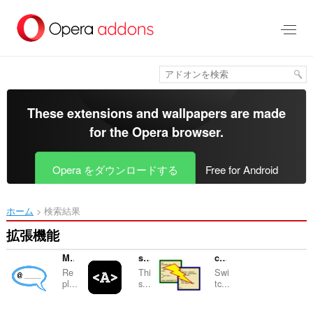
ス
キ
ッ
プ
し
て
メ
イ
These extensions and wallpapers are made
ン
for the
Opera browser
.
コ
ン
テ
Opera をダウンロードする
Free for Android
ン
ツ
に
ホーム
検索結果
移
動
拡張機能
Mention It
showHTML
codeTabber
Re
Thi
Swi
pl...
s...
tc...