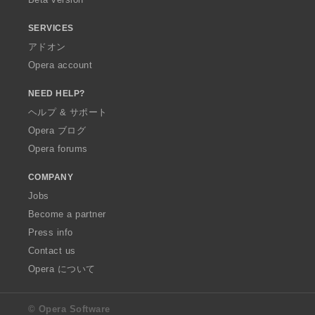
SERVICES
アドオン
Opera account
NEED HELP?
ヘルプ & サポート
Opera ブログ
Opera forums
COMPANY
Jobs
Become a partner
Press info
Contact us
Opera について
© Opera Software