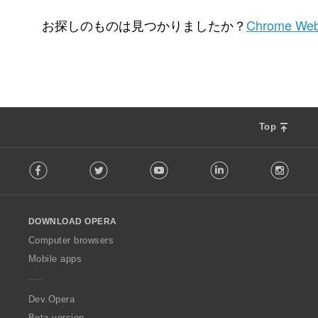
評
0
価
お探しのものは見つかりましたか？
Chrome Web
の
総
数
：
Top
F
Facebook
Twitter
Youtube
LinkedIn
Instag
o
l
l
o
DOWNLOAD OPERA
w
O
Computer browsers
p
Mobile apps
e
r
a
Dev.Opera
Beta version