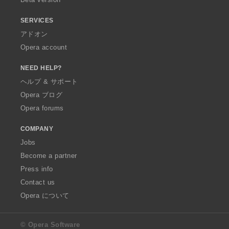
SERVICES
アドオン
Opera account
NEED HELP?
ヘルプ & サポート
Opera ブログ
Opera forums
COMPANY
Jobs
Become a partner
Press info
Contact us
Opera について
© Opera Software