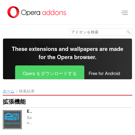
ス
キ
ッ
プ
し
て
メ
イ
These extensions and wallpapers are made
ン
for the
Opera browser
.
コ
ン
テ
Opera をダウンロードする
Free for Android
ン
ツ
に
ホーム
検索結果
移
動
拡張機能
Emperornote
So
u...