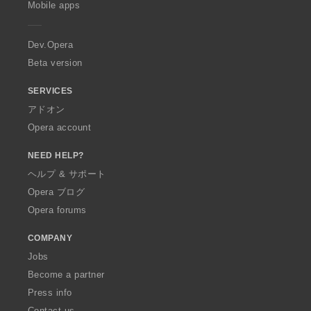
Mobile apps
e
r
a
Dev.Opera
Beta version
SERVICES
アドオン
Opera account
NEED HELP?
ヘルプ & サポート
Opera ブログ
Opera forums
COMPANY
Jobs
Become a partner
Press info
Contact us