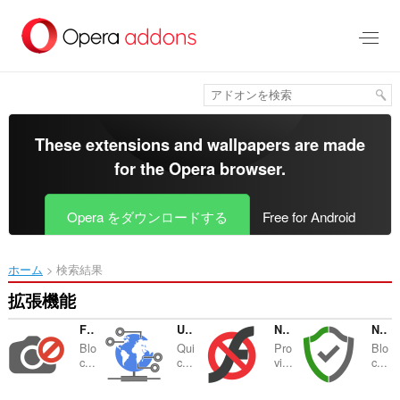
ス
キ
ッ
プ
し
て
メ
イ
These extensions and wallpapers are made
ン
for the
Opera browser
.
コ
ン
テ
Opera をダウンロードする
Free for Android
ン
ツ
に
ホーム
検索結果
移
動
拡張機能
Fast Image Blocker
User-Agent Switcher
NoFlash
NoScript Suite Lite
Blo
Qui
Pro
Blo
c...
c...
vi...
c...