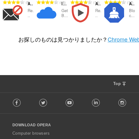
評
評
評
評
9
46
14
17
AdBlocker for Gmail™
iCloud™ Notifier
AdBlocker for YouTube™
AdBlocker for Facebook™
価
価
価
価
Re.
Get
Re.
Blo
の
の
の
の
..
B...
..
c...
総
総
総
総
数
数
数
数
評
評
評
評
10
13
162
29
：
：
：
：
価
価
価
価
お探しのものは見つかりましたか？
Chrome Web
の
の
の
の
総
総
総
総
数
数
数
数
：
：
：
：
Top
F
Facebook
Twitter
Youtube
LinkedIn
Instag
o
l
l
o
DOWNLOAD OPERA
w
O
Computer browsers
p