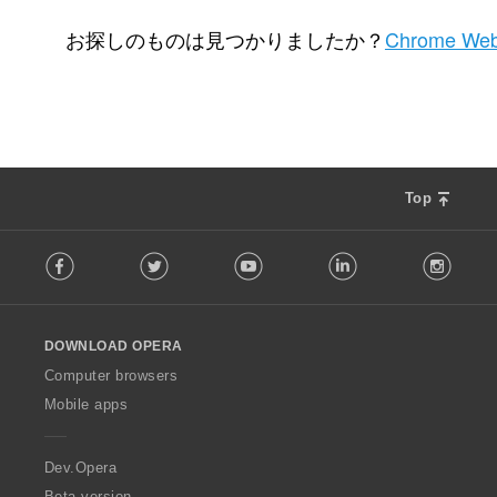
評
評
2
1
価
価
お探しのものは見つかりましたか？
Chrome Web
の
の
総
総
数
数
：
：
Top
F
Facebook
Twitter
Youtube
LinkedIn
Instag
o
l
l
o
DOWNLOAD OPERA
w
O
Computer browsers
p
Mobile apps
e
r
a
Dev.Opera
Beta version