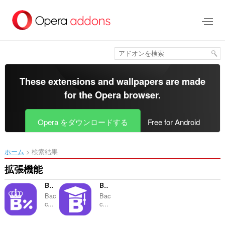
ス
キ
ッ
プ
し
て
メ
イ
These extensions and wallpapers are made
ン
for the
Opera browser
.
コ
ン
テ
Opera をダウンロードする
Free for Android
ン
ツ
に
ホーム
検索結果
移
動
拡張機能
Baccarat Calculator
Baccarat Cheat Sheet
Bac
Bac
c...
c...