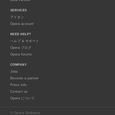
SERVICES
アドオン
Opera account
NEED HELP?
ヘルプ & サポート
Opera ブログ
Opera forums
COMPANY
Jobs
Become a partner
Press info
Contact us
Opera について
© Opera Software