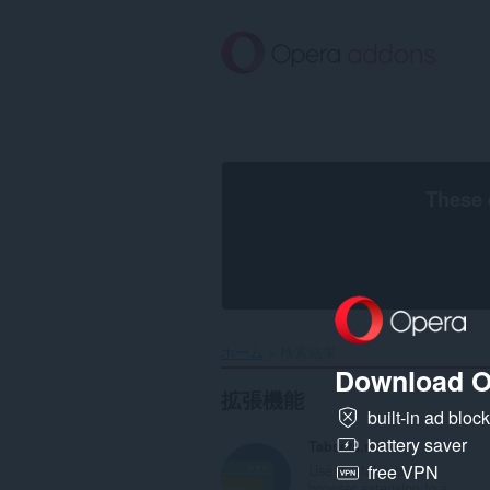
ス
キ
ッ
プ
し
て
メ
イ
ン
These 
コ
ン
テ
ン
ツ
に
移
ホーム
検索結果
動
Download O
拡張機能
built-in ad bloc
battery saver
Tabsets.net
Use the tabsets.net
free VPN
browser extension to s...