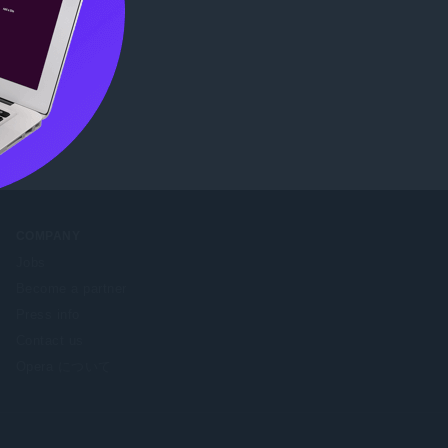
確認
COMPANY
Jobs
Become a partner
Press info
Contact us
Opera について