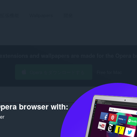
拡張機能
Wallpapers
開発
extensions and wallpapers are made for the
Opera b
Opera をダウンロードする
Free for Mac
pera browser with:
開発者 'd3699dd8-44f2
ker