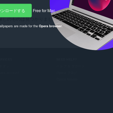
ダウンロードする
Free for Mac
探しのものは見つかりましたか？
Chrome Web Store
の
llpapers are made for the
Opera browser
.
ERVICES
NEED HELP?
ドオン
ヘルプ & サポート
era account
Opera ブログ
Opera forums