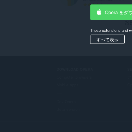
評
7
価
Opera を
の
お
総
数
These extensions and wa
：
すべて表示
DOWNLOAD OPERA
S
Computer browsers
ア
Mobile apps
Op
Dev.Opera
Beta version
F
o