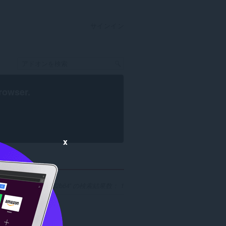
サインイン
rowser
.
x
-4095-9ccb-547dd0ef2b64' の検索結果数： 1