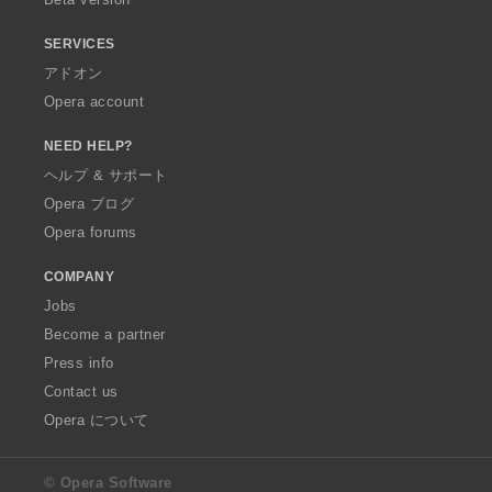
SERVICES
アドオン
Opera account
NEED HELP?
ヘルプ & サポート
Opera ブログ
Opera forums
COMPANY
Jobs
Become a partner
Press info
Contact us
Opera について
© Opera Software