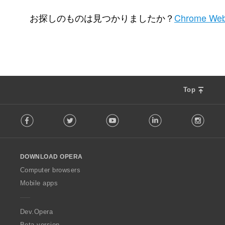
評
1
価
お探しのものは見つかりましたか？
Chrome Web
の
総
数
：
Top
F
Facebook
Twitter
Youtube
LinkedIn
Instag
o
l
l
o
DOWNLOAD OPERA
w
O
Computer browsers
p
Mobile apps
e
r
a
Dev.Opera
Beta version