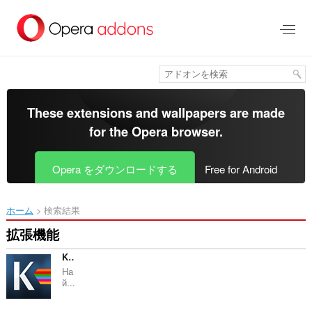
ス
キ
ッ
プ
し
て
メ
イ
These extensions and wallpapers are made
ン
for the
Opera browser
.
コ
ン
テ
Opera をダウンロードする
Free for Android
ン
ツ
に
ホーム
検索結果
移
動
拡張機能
Kaldata.com - IT Новини
На
й...