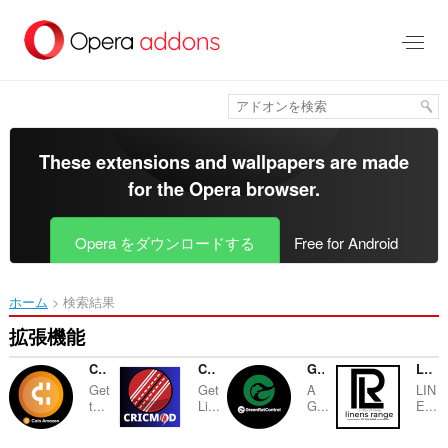
ス
キ
ッ
プ
し
て
メ
イ
These extensions and wallpapers are made
ン
for the
Opera browser
.
コ
ン
テ
Opera をダウンロードする
Free for Android
ン
ツ
に
ホーム
検索結果
移
動
拡張機能
Coin Amazon
CricMod
Green Rat Control
Linens Range
Get
Get
A
LIN
t...
Li...
G...
E...