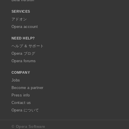
SERVICES
アドオン
Opera account
NEED HELP?
ヘルプ & サポート
Opera ブログ
Opera forums
COMPANY
Jobs
Become a partner
Press info
Contact us
Opera について
© Opera Software