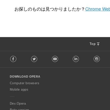
評
評
評
評
2
1
0
0
価
価
価
価
お探しのものは見つかりましたか？
Chrome Web
の
の
の
の
総
総
総
総
数
数
数
数
：
：
：
：
Top
F
Facebook
Twitter
Youtube
LinkedIn
Instag
o
l
l
o
DOWNLOAD OPERA
w
O
Computer browsers
p
Mobile apps
e
r
a
Dev.Opera
Beta version