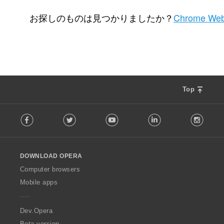
評
65
価
お探しのものは見つかりましたか？
Chrome Web
の
総
数
：
Top
F
Facebook
Twitter
Youtube
LinkedIn
Instag
o
l
l
o
DOWNLOAD OPERA
w
O
Computer browsers
p
Mobile apps
e
r
a
Dev.Opera
Beta version