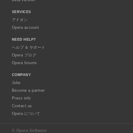
SERVICES
アドオン
Opera account
NEED HELP?
ヘルプ & サポート
Opera ブログ
Opera forums
COMPANY
Jobs
Become a partner
Press info
Contact us
Opera について
© Opera Software