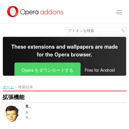
ス
キ
ッ
プ
し
て
メ
イ
These extensions and wallpapers are made
ン
for the
Opera browser
.
コ
ン
テ
Opera をダウンロードする
Free for Android
ン
ツ
に
ホーム
検索結果
移
動
拡張機能
Rick-Roll Protection
A
si...