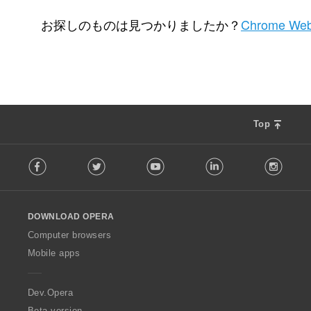
評
評
3
1
価
価
お探しのものは見つかりましたか？
Chrome Web
の
の
総
総
数
数
：
：
Top
F
Facebook
Twitter
Youtube
LinkedIn
Instag
o
l
l
o
DOWNLOAD OPERA
w
O
Computer browsers
p
Mobile apps
e
r
a
Dev.Opera
Beta version