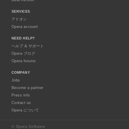
SERVICES
アドオン
Opera account
NEED HELP?
ヘルプ & サポート
Opera ブログ
Opera forums
COMPANY
Jobs
Become a partner
Press info
Contact us
Opera について
© Opera Software