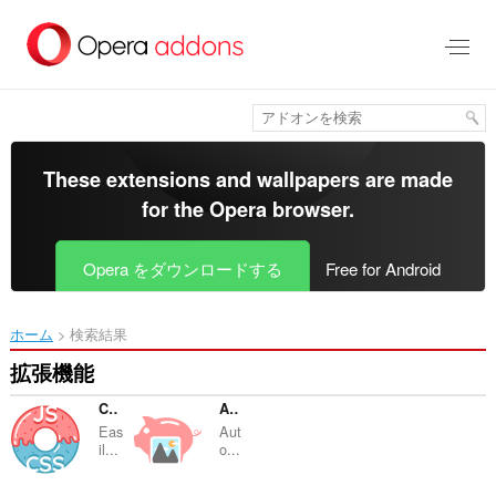
ス
キ
ッ
プ
し
て
メ
イ
These extensions and wallpapers are made
ン
for the
Opera browser
.
コ
ン
テ
Opera をダウンロードする
Free for Android
ン
ツ
に
ホーム
検索結果
移
動
拡張機能
CSS & JS Injector
Advanced Image Downloader
Eas
Aut
il...
o...