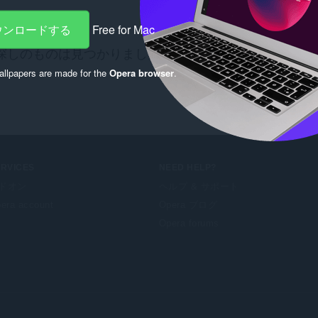
ダウンロードする
Free for Mac
探しのものは見つかりましたか？
Chrome Web Store
の
llpapers are made for the
Opera browser
.
ERVICES
NEED HELP?
ドオン
ヘルプ & サポート
era account
Opera ブログ
Opera forums