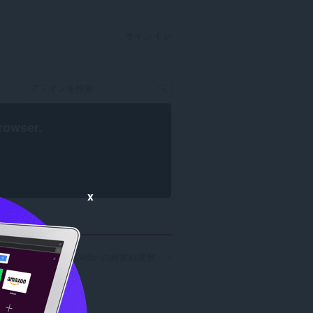
サインイン
rowser
.
x
-43f7-b89f-608759b048fc' の検索結果数： 1