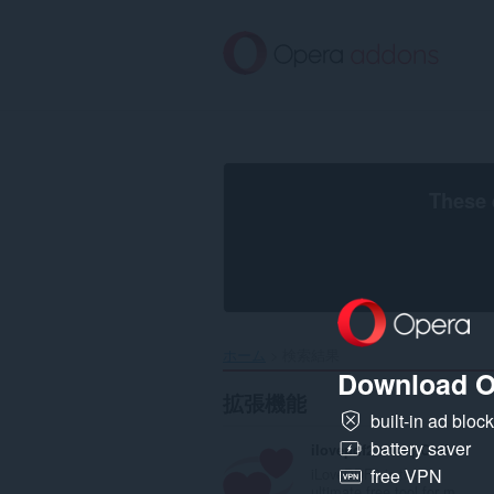
ス
キ
ッ
プ
し
て
メ
イ
ン
These 
コ
ン
テ
ン
ツ
に
移
ホーム
検索結果
動
Download O
拡張機能
built-in ad bloc
battery saver
ilovepdf2.com | Online PDF toolkit
iLovePDF2 is the
free VPN
ultimate free tool for m...