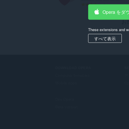
評
8
価
Opera を
の
お
総
数
These extensions and wa
：
すべて表示
DOWNLOAD OPERA
S
Computer browsers
ア
Mobile apps
Op
Dev.Opera
Beta version
F
o