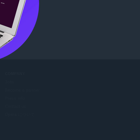
確認
COMPANY
Jobs
Become a partner
Press info
Contact us
Opera について