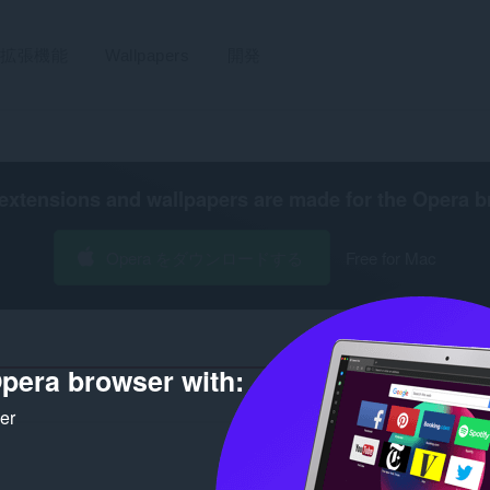
拡張機能
Wallpapers
開発
extensions and wallpapers are made for the
Opera b
Opera をダウンロードする
Free for Mac
pera browser with:
開発者 '247eeb70-f583
ker