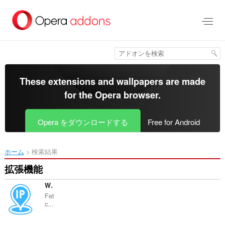
ス
キ
ッ
プ
し
て
メ
イ
These extensions and wallpapers are made
ン
for the
Opera browser
.
コ
ン
テ
Opera をダウンロードする
Free for Android
ン
ツ
に
ホーム
検索結果
移
動
拡張機能
WebsiteIP
Fet
c...