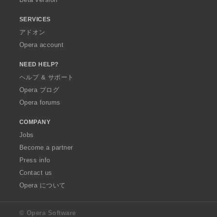
SERVICES
アドオン
Opera account
NEED HELP?
ヘルプ & サポート
Opera ブログ
Opera forums
COMPANY
Jobs
Become a partner
Press info
Contact us
Opera について
© Opera Software