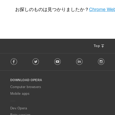
評
4
価
お探しのものは見つかりましたか？
Chrome Web
の
総
数
：
Top
F
Facebook
Twitter
Youtube
LinkedIn
Instag
o
l
l
o
DOWNLOAD OPERA
w
O
Computer browsers
p
Mobile apps
e
r
a
Dev.Opera
Beta version