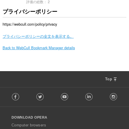
評価の総数：
2
プライバシーポリシー
https://webcull.com/policy/privacy
プライバシーポリシーの全文を表示する。
Back to WebCull Bookmark Manager details
Top
F
Facebook
Twitter
Youtube
LinkedIn
Instag
o
l
l
o
DOWNLOAD OPERA
w
O
Computer browsers