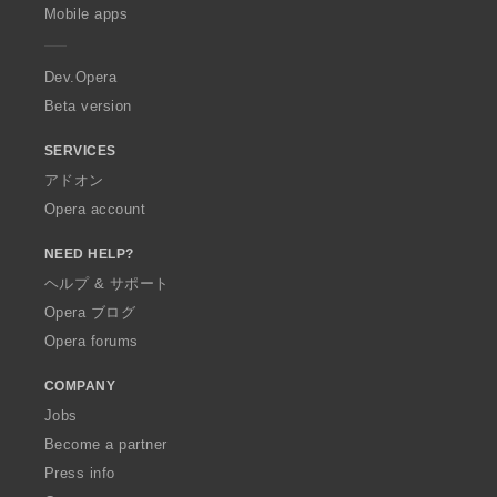
p
Mobile apps
e
r
a
Dev.Opera
Beta version
SERVICES
アドオン
Opera account
NEED HELP?
ヘルプ & サポート
Opera ブログ
Opera forums
COMPANY
Jobs
Become a partner
Press info