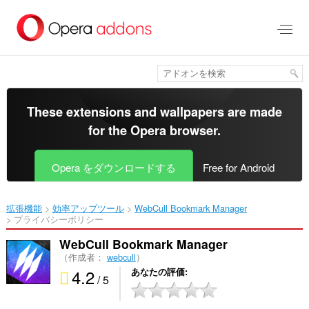
ス
キ
ッ
プ
し
て
メ
イ
These extensions and wallpapers are made
ン
for the
Opera browser
.
コ
ン
テ
Opera をダウンロードする
Free for Android
ン
ツ
に
拡張機能
効率アップツール
WebCull Bookmark Manager‎
移
プライバシーポリシー
動
WebCull Bookmark Manager
（作成者：
webcull
）
4.2
あなたの評価
/ 5