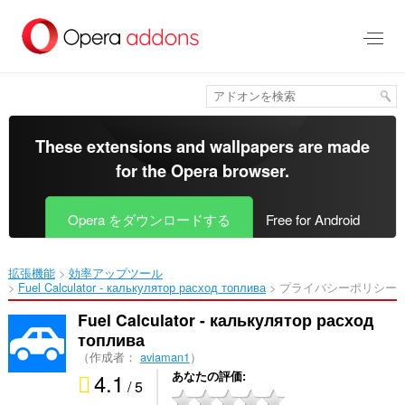
ス
キ
ッ
プ
し
て
メ
イ
These extensions and wallpapers are made
ン
for the
Opera browser
.
コ
ン
テ
Opera をダウンロードする
Free for Android
ン
ツ
に
拡張機能
効率アップツール
移
Fuel Calculator - калькулятор расход топлива‎
プライバシーポリシー
動
Fuel Calculator - калькулятор расход
топлива
（作成者：
aviaman1
）
4.1
あなたの評価
/ 5