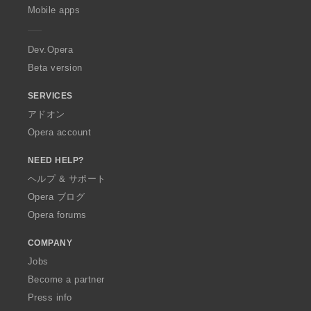
p
Mobile apps
e
r
a
Dev.Opera
Beta version
SERVICES
アドオン
Opera account
NEED HELP?
ヘルプ & サポート
Opera ブログ
Opera forums
COMPANY
Jobs
Become a partner
Press info