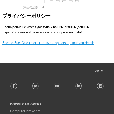
評価の総数：
4
プライバシーポリシー
Расширение не имеет доступа к вашим личным данным!

Expansion does not have access to your personal data!
Back to Fuel Calculator - калькулятор расход топлива details
Top
F
Facebook
Twitter
Youtube
LinkedIn
Instag
o
l
l
o
DOWNLOAD OPERA
w
O
Computer browsers