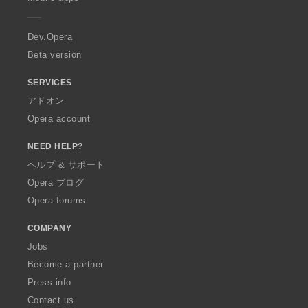
e
r
a
Dev.Opera
Beta version
SERVICES
アドオン
Opera account
NEED HELP?
ヘルプ & サポート
Opera ブログ
Opera forums
COMPANY
Jobs
Become a partner
Press info
Contact us