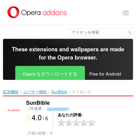
ス
キ
ッ
プ
し
て
メ
イ
These extensions and wallpapers are made
ン
for the
Opera browser
.
コ
ン
テ
Opera をダウンロードする
Free for Android
ン
ツ
に
拡張機能
ユーザー補助
SunBible‎
ライセンス
移
動
SunBible
（作成者：
nonresistant
）
4.0
あなたの評価
/ 5
評価の総数：
8