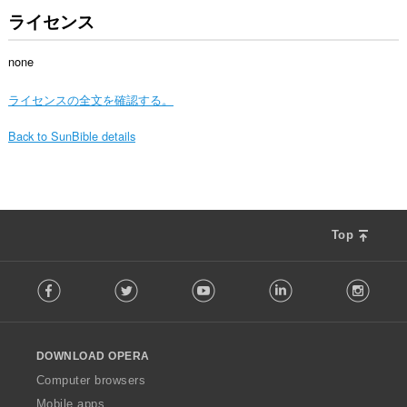
ライセンス
none
ライセンスの全文を確認する。
Back to SunBible details
Top
F
Facebook
Twitter
Youtube
LinkedIn
Instag
o
l
l
o
DOWNLOAD OPERA
w
O
Computer browsers
p
Mobile apps