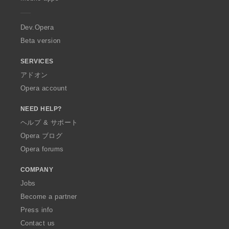
e
r
a
Dev.Opera
Beta version
SERVICES
アドオン
Opera account
NEED HELP?
ヘルプ & サポート
Opera ブログ
Opera forums
COMPANY
Jobs
Become a partner
Press info
Contact us