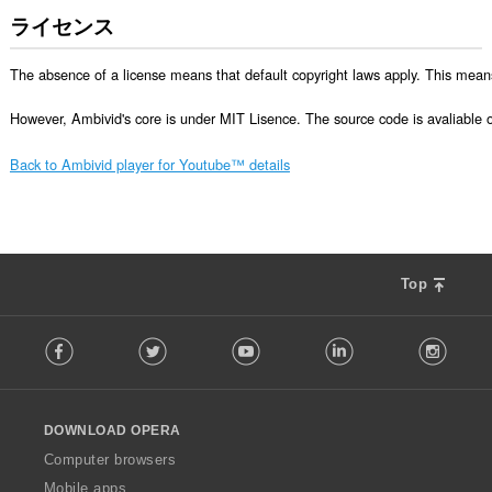
ライセンス
The absence of a license means that default copyright laws apply. This means 
However, Ambivid's core is under MIT Lisence. The source code is avaliable
Back to Ambivid player for Youtube™ details
Top
F
Facebook
Twitter
Youtube
LinkedIn
Instag
o
l
l
o
DOWNLOAD OPERA
w
O
Computer browsers
p
Mobile apps