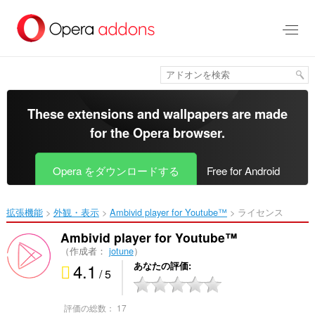
ス
キ
ッ
プ
し
て
メ
イ
These extensions and wallpapers are made
ン
for the
Opera browser
.
コ
ン
テ
Opera をダウンロードする
Free for Android
ン
ツ
に
拡張機能
外観・表示
Ambivid player for Youtube™‎
ライセンス
移
動
Ambivid player for Youtube™
（作成者：
jotune
）
4.1
あなたの評価
/ 5
評価の総数：
17