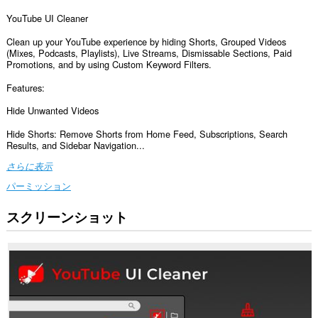
YouTube UI Cleaner
Clean up your YouTube experience by hiding Shorts, Grouped Videos
(Mixes, Podcasts, Playlists), Live Streams, Dismissable Sections, Paid
Promotions, and by using Custom Keyword Filters.
Features:
Hide Unwanted Videos
Hide Shorts: Remove Shorts from Home Feed, Subscriptions, Search
Results, and Sidebar Navigation...
さらに表示
パーミッション
スクリーンショット
こ
の
拡
張
機
能
は
一
部