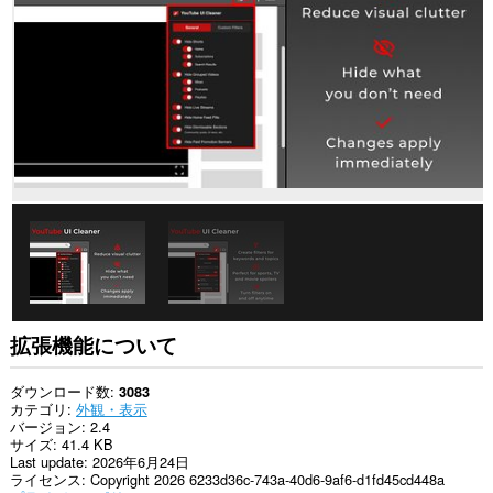
の
サ
イ
ト
の
デ
ー
タ
に
ア
ク
セ
ス
可
能
で
す。
拡張機能について
ダウンロード数
3083
カテゴリ
外観・表示
バージョン
2.4
サイズ
41.4 KB
Last update
2026年6月24日
ライセンス
Copyright 2026 6233d36c-743a-40d6-9af6-d1fd45cd448a