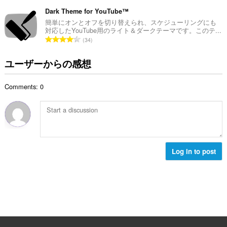
価
の
Dark Theme for YouTube™
総
簡単にオンとオフを切り替えられ、スケジューリングにも
対応したYouTube用のライト＆ダークテーマです。このテ...
数
評
34
：
価
の
ユーザーからの感想
総
数
Comments: 0
：
Log in to post