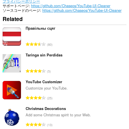
プライバシーポリシー
サポートページ
https://github.com/Chaseos/YouTube-UI-Cleaner
ソースコードのページ
https://github.com/Chaseos/YouTube-UI-Cleaner
Related
Правільны сцяг
評
80
価
の
Taringa sin Perdidas
総
数
評
5
：
価
の
YouTube Customizer
総
Customize your YouTube.
数
評
25
：
価
の
Christmas Decorations
総
Add some Christmas spirit to your Web.
数
評
13
：