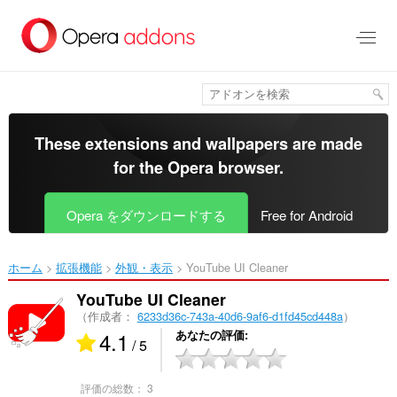
ス
キ
ッ
プ
し
て
メ
イ
These extensions and wallpapers are made
ン
for the
Opera browser
.
コ
ン
テ
Opera をダウンロードする
Free for Android
ン
ツ
に
ホーム
拡張機能
外観・表示
YouTube UI Cleaner‎
移
動
YouTube UI Cleaner
（作成者：
6233d36c-743a-40d6-9af6-d1fd45cd448a
）
4.1
あなたの評価
/ 5
評価の総数：
3