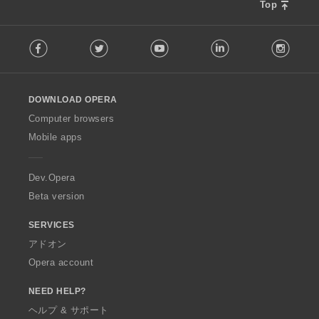
Top
F
Facebook
Twitter
Youtube
LinkedIn
Instag
o
l
l
o
DOWNLOAD OPERA
w
O
Computer browsers
p
Mobile apps
e
r
a
Dev.Opera
Beta version
SERVICES
アドオン
Opera account
NEED HELP?
ヘルプ & サポート