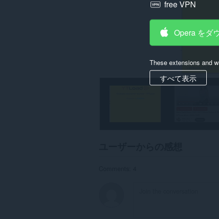
ア
free VPN
ク
セ
ス
Opera を
可
能
で
す。
These extensions and wa
こ
すべて表示
の
拡
張
機
能
は
一
部
の
ユーザーからの感想
サ
イ
ト
Comments: 4
の
デ
ー
タ
に
ア