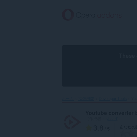
ス
キ
ッ
プ
し
て
メ
イ
ン
These 
コ
ン
テ
ン
ツ
に
移
ホーム
拡張機能
Developer Tools
You
動
Youtube converter 
（作成者：
ytload
）
3.8
あなたの
/ 5