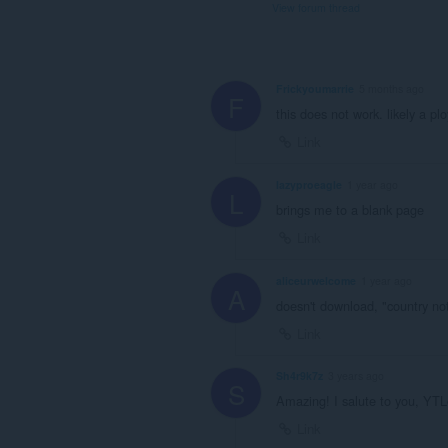
ク
View forum thread
セ
ス
可
能
で
Frickyoumarrie
5 months ago
す。
F
this does not work. likely a pl
Link
lazyproeagle
1 year ago
L
brings me to a blank page
Link
aliceurwelcome
1 year ago
A
doesn't download, "country no
Link
Sh4r9k7z
3 years ago
S
Amazing! I salute to you, YT
Link