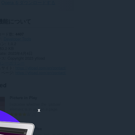
Opera をダウンロードする
機能について
ロード数
4407
リ
Developer Tools
ョン
1.0.2
53.2 KB
date
2023年4月4日
ンス
Copyright 2023 ytload
バシーポリシー
スサイト
https://ytload.com/en/contact/
トページ
https://ytload.com/en/contact/
ted
Picture in Play
Indicates whether the `picture`
element is in use on a page.
x
評
7
価
の
Open in Waterfox
総
Open current page, link, or all tabs in