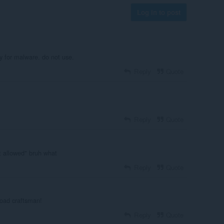
Log in to post
oy for malware. do not use.
Reply
Quote
Reply
Quote
t allowed" bruh what
Reply
Quote
Load craftsman!
Reply
Quote