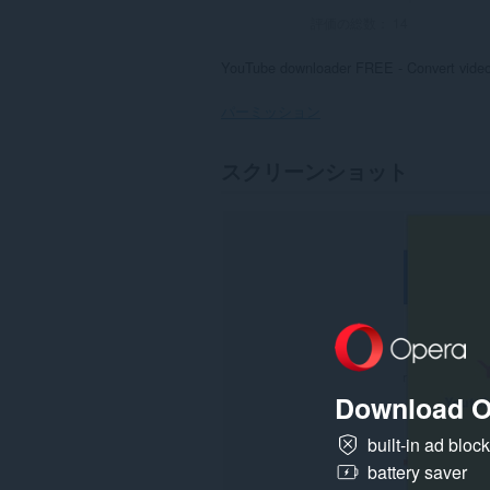
評価の総数：
14
YouTube downloader FREE - Convert vid
パーミッション
こ
スクリーンショット
の
拡
張
機
能
は、
す
べ
て
の
サ
イ
ト
Download O
の
デ
ー
built-in ad bloc
タ
battery saver
に