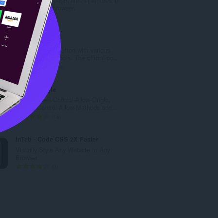
数
the Waterfox browser.
：
評
2
価
の
Web Developer
総
Adds a toolbar button with various
数
web developer tools. The official po...
：
評
114
価
の
CORS Toggle
総
Adds Access-Control-Allow-Origin,
数
Access-Control-Allow-Methods and...
：
評
16
価
の
InTab - Code CSS 2X Faster
総
Visually Style Any Website In Any
数
Browser
：
評
3
価
の
総
数
：