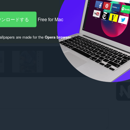
ダウンロードする
Free for Mac
llpapers are made for the
Opera browser
.