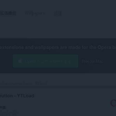
拡張機能
Wallpapers
開発
extensions and wallpapers are made for the
Opera b
Opera をダウンロードする
Free for Mac
tube converter button - YTLoad‎
button - YTLoad
評価