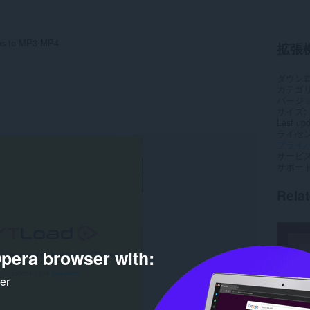
eos to MP3 MP4
拡張
ダウン
カテゴ
バージ
サイズ
Last up
ライセ
プライ
サービ
サポー
Rela
pera browser with:
ker