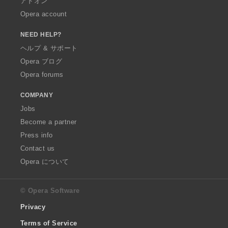
アドオン
Opera account
NEED HELP?
ヘルプ & サポート
Opera ブログ
Opera forums
COMPANY
Jobs
Become a partner
Press info
Contact us
Opera について
© Opera Software
Privacy
Terms of Service