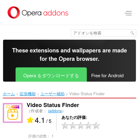
ス
キ
ッ
プ
し
て
メ
イ
These extensions and wallpapers are made
ン
for the
Opera browser
.
コ
ン
テ
Opera をダウンロードする
Free for Android
ン
ツ
に
ホーム
拡張機能
ユーザー補助
Video Status Finder‎
移
動
Video Status Finder
（作成者：
iaddons
）
4.1
あなたの評価
/ 5
評価の総数：
1