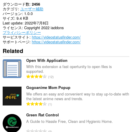
ダウンロード数
2456
カテゴリ
ユーザー補助
バージョン
1.0.0
サイズ
9.4 KB
Last update
2022年7月8日
ライセンス
Copyright 2022 iaddons
プライバシーポリシー
サービスサイト
https://videostatusfinder.com/
サポートページ
https://videostatusfinder.com/
Related
Open With Application
With this extension a fast opertunity to open files is
supported.
評
12
価
の
Gogoanime Mom Popup
総
We offers an easy and convenient way to stay up-to-date with
the latest anime news and trends.
数
評
1
：
価
の
Green Rat Control
総
A Guide to Hassle Free, Clean and Hygienic Home.
数
評
0