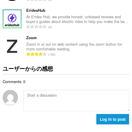
：
価
の
EridesHub
総
At Erides Hub, we provide honest, unbiased reviews and
buyer’s guides about electric rides to help you make the be...
数
評
0
：
価
の
Zoom
総
Zoom in or out on web content using the zoom button for
more comfortable reading.
数
評
193
：
価
の
ユーザーからの感想
総
数
Comments: 0
：
Log in to post