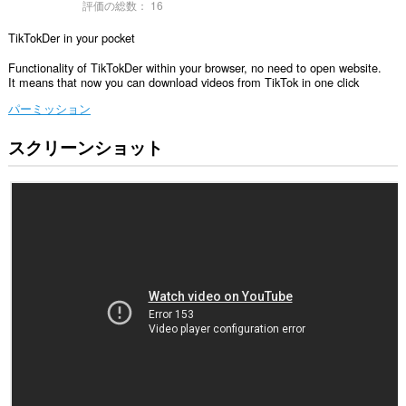
評価の総数：
16
TikTokDer in your pocket
Functionality of TikTokDer within your browser, no need to open website.
It means that now you can download videos from TikTok in one click
パーミッション
スクリーンショット
こ
の
拡
張
機
能
は
一
部
の
サ
イ
ト
の
デ
ー
タ
に