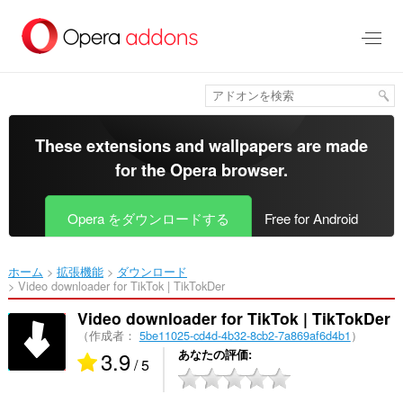
ス
キ
ッ
プ
し
て
メ
イ
These extensions and wallpapers are made
ン
for the
Opera browser
.
コ
ン
テ
Opera をダウンロードする
Free for Android
ン
ツ
に
ホーム
拡張機能
ダウンロード
移
Video downloader for TikTok | TikTokDer‎
動
Video downloader for TikTok | TikTokDer
（作成者：
5be11025-cd4d-4b32-8cb2-7a869af6d4b1
）
3.9
あなたの評価
/ 5