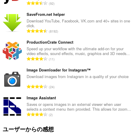
評
92
価
の
SaveFrom.net helper
総
Download YouTube, Facebook, VK.com and 40+ sites in one
click.
数
評
8192
：
価
の
ProductionCrate Connect
総
Speed up your workflow with the ultimate add-on for your
video effects, sound effects, music, graphics and 3D needs...
数
評
11
：
価
の
Image Downloader for Instagram™
総
Download images from Instagram in a quality of your choice
数
評
24
：
価
の
Image Assistant
総
Saves or opens images in an external viewer when user
selects a context menu item provided. This allows for zoom...
数
評
2
：
価
の
ユーザーからの感想
総