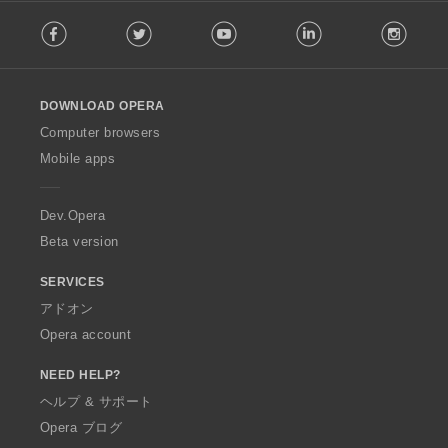
F
Facebook
Twitter
Youtube
LinkedIn
Instag
o
l
l
o
DOWNLOAD OPERA
w
O
Computer browsers
p
Mobile apps
e
r
a
Dev.Opera
Beta version
SERVICES
アドオン
Opera account
NEED HELP?
ヘルプ & サポート
Opera ブログ