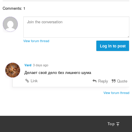
数
Comments: 1
：
View forum thread
Log in to post
Vard
3 days ago
Делает своё дело без лишнего шума
Link
Reply
Quote
View forum thread
Top