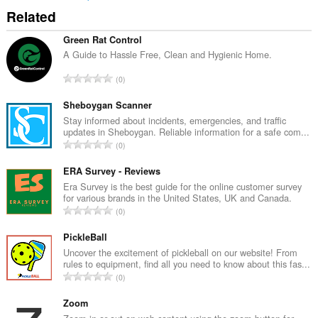
Related
Green Rat Control
A Guide to Hassle Free, Clean and Hygienic Home.
評
0
価
の
Sheboygan Scanner
総
Stay informed about incidents, emergencies, and traffic
updates in Sheboygan. Reliable information for a safe com...
数
評
0
：
価
の
ERA Survey - Reviews
総
Era Survey is the best guide for the online customer survey
for various brands in the United States, UK and Canada.
数
評
0
：
価
の
PickleBall
総
Uncover the excitement of pickleball on our website! From
rules to equipment, find all you need to know about this fas...
数
評
0
：
価
の
Zoom