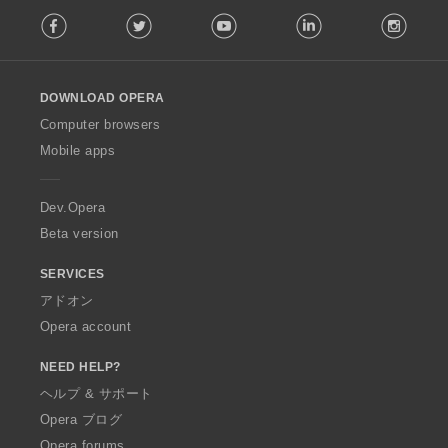
F
Facebook
Twitter
Youtube
LinkedIn
Instag
o
l
l
o
DOWNLOAD OPERA
w
O
Computer browsers
p
Mobile apps
e
r
a
Dev.Opera
Beta version
SERVICES
アドオン
Opera account
NEED HELP?
ヘルプ & サポート
Opera ブログ
Opera forums