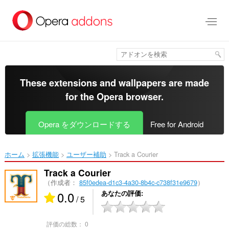
ス
キ
ッ
プ
し
て
メ
イ
These extensions and wallpapers are made
ン
for the
Opera browser
.
コ
ン
テ
Opera をダウンロードする
Free for Android
ン
ツ
に
ホーム
拡張機能
ユーザー補助
Track a Courier‎
移
動
Track a Courier
（作成者：
85f0edea-d1c3-4a30-8b4c-c738f31e9679
）
0.0
あなたの評価
/ 5
評価の総数：
0