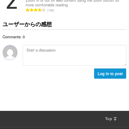
総
Zoom in or out on web content using the zoom button for
more comfortable reading.
数
評
193
：
価
の
ユーザーからの感想
総
数
Comments: 0
：
Log in to post
Top