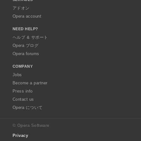
アドオン
Opera account
NEED HELP?
ヘルプ & サポート
Opera ブログ
Opera forums
COMPANY
Jobs
Become a partner
Press info
Contact us
Opera について
© Opera Software
Privacy