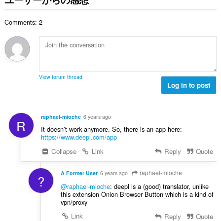
す。
総
数
Comments: 2
：
View forum thread
Log in to post
raphael-mioche
6 years ago
R
It doesn’t work anymore. So, there is an app here:
https://www.deepl.com/app
Collapse
Link
Reply
Quote
raphael-mioche
A Former User
6 years ago
?
@raphael-mioche
: deepl is a (good) translator, unlike
this extension Onion Browser Button which is a kind of
vpn/proxy
Link
Reply
Quote