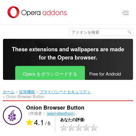
ス
キ
ッ
プ
し
て
メ
イ
These extensions and wallpapers are made
ン
for the
Opera browser
.
コ
ン
テ
Opera をダウンロードする
Free for Android
ン
ツ
に
ホーム
拡張機能
プライバシーとセキュリティ
移
Onion Browser Button‎
動
Onion Browser Button
（作成者：
jeremybenthum
）
4.1
あなたの評価
/ 5