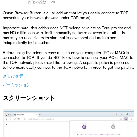
評価の総数：
23
Onion Browser Button is a lite add-on that let you easily connect to TOR
network in your browser (browse under TOR proxy).
Important note: this addon does NOT belong or relate to Tor® project and
has NO affiliations with Tor® anonymity software or website at all. It is
basically an unofficial extension that is developed and maintained
independently by its author.
Before using the addon please make sure your computer (PC or MAC) is
connected to TOR. If you do NOT know how to connect your PC or MAC to
the TOR network please read the following. A separate patch is prepared,
to help users easily connect to the TOR network. In order to get the patch...
さらに表示
パーミッション
スクリーンショット
こ
の
拡
張
機
能
は
一