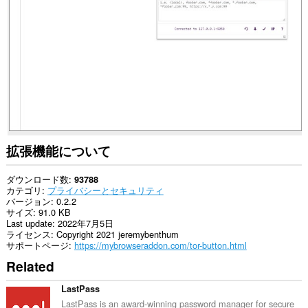
部
の
サ
イ
ト
の
デ
ー
タ
に
ア
ク
セ
ス
拡張機能について
可
能
で
ダウンロード数
93788
す。
カテゴリ
プライバシーとセキュリティ
バージョン
0.2.2
This
サイズ
91.0 KB
extension
Last update
2022年7月5日
can
ライセンス
Copyright 2021 jeremybenthum
create
サポートページ
https://mybrowseraddon.com/tor-button.html
rich
Related
notifications
and
display
LastPass
them
LastPass is an award-winning password manager for secure