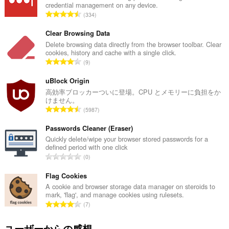
to
credential management on any device.
you
評
334
in
価
the
の
system
Clear Browsing Data
tray.
総
Delete browsing data directly from the browser toolbar. Clear
cookies, history and cache with a single click.
数
こ
評
9
：
の
価
拡
の
uBlock Origin
張
機
総
高効率ブロッカーついに登場。CPU とメモリーに負担をか
能
けません。
数
は
評
5987
：
プ
価
ロ
の
Passwords Cleaner (Eraser)
キ
総
Quickly delete/wipe your browser stored passwords for a
シ
defined period with one click
設
数
評
定
0
：
に
価
ア
の
Flag Cookies
ク
総
A cookie and browser storage data manager on steroids to
セ
mark, 'flag', and manage cookies using rulesets.
数
ス
評
可
7
：
価
能
で
の
ユーザーからの感想