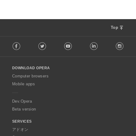
Top
F
Facebook
Twitter
Youtube
LinkedIn
Instag
o
l
l
o
DOWNLOAD OPERA
w
O
Computer browsers
p
Mobile apps
e
r
a
Dev.Opera
Beta version
SERVICES
アドオン