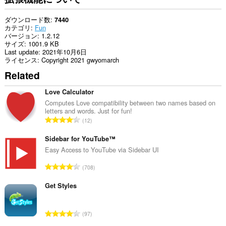
ダウンロード数
7440
カテゴリ
Fun
バージョン
1.2.12
サイズ
1001.9 KB
Last update
2021年10月6日
ライセンス
Copyright 2021 gwyomarch
Related
Love Calculator
Computes Love compatibility between two names based on
letters and words. Just for fun!
評
12
価
の
Sidebar for YouTube™
総
Easy Access to YouTube via Sidebar UI
数
評
708
：
価
の
Get Styles
総
数
評
97
：
価