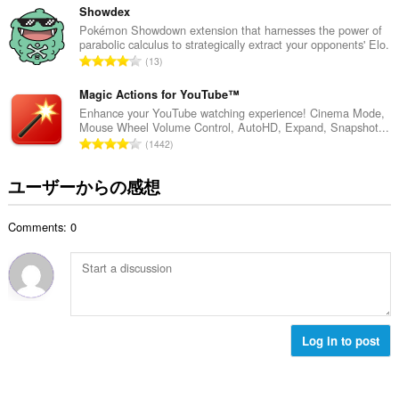
の
Showdex
総
Pokémon Showdown extension that harnesses the power of
parabolic calculus to strategically extract your opponents' Elo.
数
評
13
：
価
の
Magic Actions for YouTube™
総
Enhance your YouTube watching experience! Cinema Mode,
Mouse Wheel Volume Control, AutoHD, Expand, Snapshot...
数
評
1442
：
価
の
ユーザーからの感想
総
数
Comments: 0
：
Log in to post