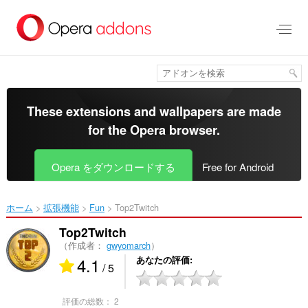
ス
キ
ッ
プ
し
て
メ
イ
These extensions and wallpapers are made
ン
for the
Opera browser
.
コ
ン
テ
Opera をダウンロードする
Free for Android
ン
ツ
に
ホーム
拡張機能
Fun
Top2Twitch‎
移
動
Top2Twitch
（作成者：
gwyomarch
）
4.1
あなたの評価
/ 5
評価の総数：
2