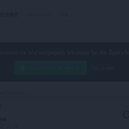
拡張機能
Wallpapers
開発
extensions and wallpapers are made for the
Opera b
Opera をダウンロードする
Free for Mac
gle Environment‎
t
評価