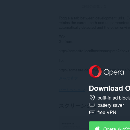
評価の総数：
2
Toggle a tab between development url's. Go 
retains the current path and url parameter
automatically detected and the other envir
EG:
Go from:
http://somesite.localhost/some/path?abc=
To:
http://somesite.dev.mydomain.com/some/
さらに表示
Download O
パーミッション
built-in ad bloc
こ
スクリーンショット
battery saver
の
free VPN
拡
張
機
能
Opera を