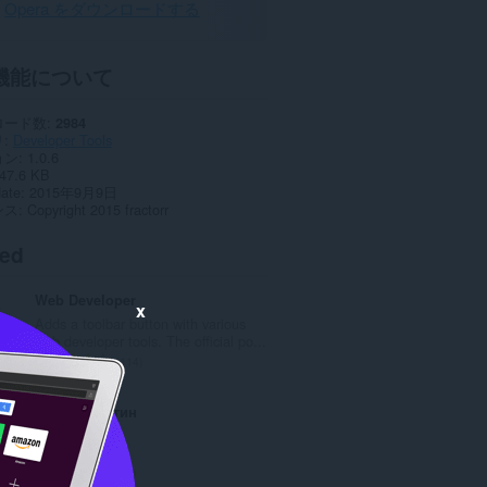
Opera をダウンロードする
機能について
ロード数
2984
リ
Developer Tools
ョン
1.0.6
47.6 KB
date
2015年9月9日
ンス
Copyright 2015 fractorr
ted
Web Developer
x
Adds a toolbar button with various
web developer tools. The official po...
評
114
価
の
Контур.Плагин
総
数
：
評
25