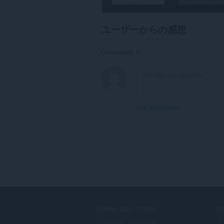
ユーザーからの感想
Comments: 0
View forum thread
DOWNLOAD OPERA
S
Computer browsers
ア