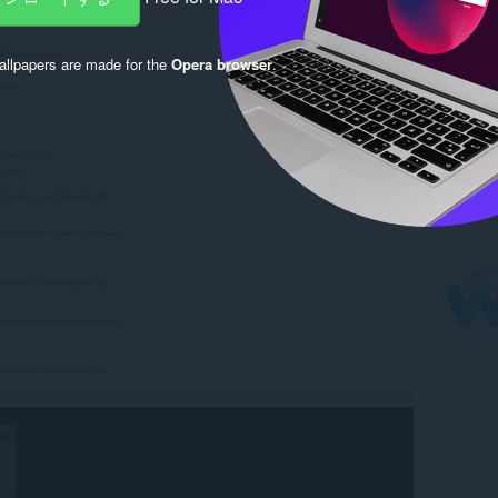
llpapers are made for the
Opera browser
.