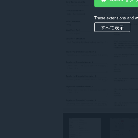
は、
タ
ブ
お
These extensions and wa
よ
び
すべて表示
ブ
ラ
ウ
ジ
ン
グ
ア
ク
テ
ィ
ビ
テ
ィ
に
ア
ク
セ
ス
可
能
で
す。