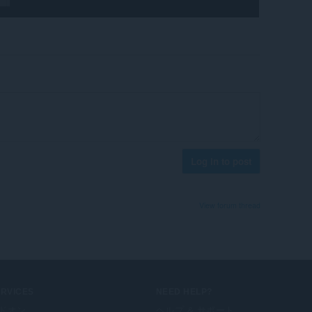
Log in to post
View forum thread
ERVICES
NEED HELP?
ドオン
ヘルプ & サポート