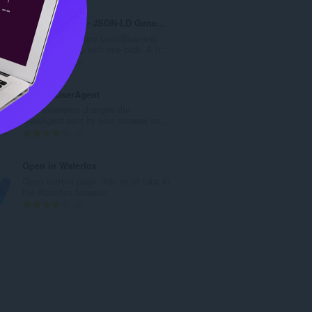
価
の
Quick Schema - JSON-LD Generator
総
Generate and copy LocalBusiness
数
schema markup with one click. A fr...
：
評
0
価
の
DomainUserAgent
総
This extension changes the
数
UserAgent sent by your browser on...
：
評
7
価
の
Open in Waterfox
総
Open current page, link, or all tabs in
数
the Waterfox browser.
：
評
2
価
の
総
数
：