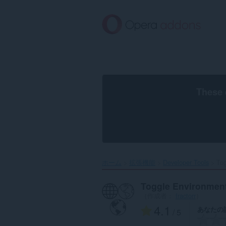
ス
キ
ッ
プ
し
て
メ
イ
ン
These 
コ
ン
テ
ン
ツ
に
移
ホーム
拡張機能
Developer Tools
Tog
動
Toggle Environmen
（作成者：
fractorr
）
4.1
あなたの
/ 5