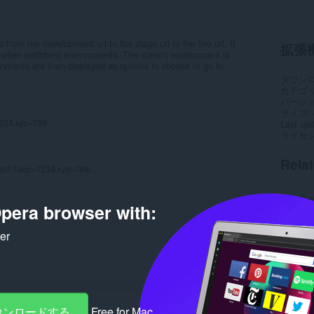
from the development url to the stage url to the live url. It
拡張
s when switching environments. The current environment is
onments are then displayed as options to choose to go to.
ダウン
カテゴ
バージ
サイズ
123&xyz=789
Last up
ライセ
Rela
path?abc=123&xyz=789...
pera browser with:
ker
ダウンロードする
Free for Mac