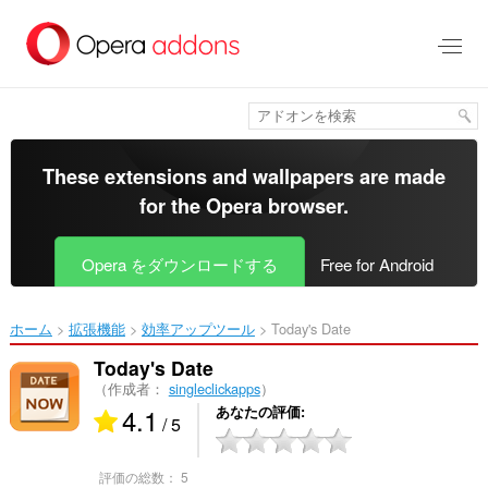
ス
キ
ッ
プ
し
て
メ
イ
These extensions and wallpapers are made
ン
for the
Opera browser
.
コ
ン
テ
Opera をダウンロードする
Free for Android
ン
ツ
に
ホーム
拡張機能
効率アップツール
Today's Date‎
移
動
Today's Date
（作成者：
singleclickapps
）
4.1
あなたの評価
/ 5
評価の総数：
5