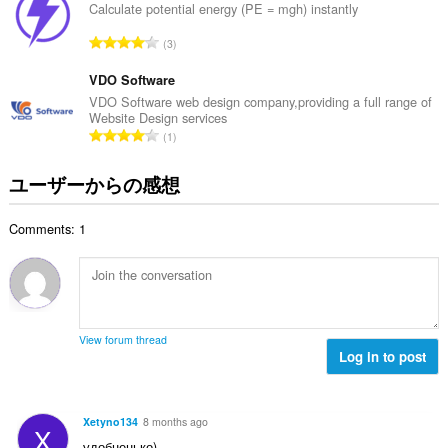
総
Calculate potential energy (PE = mgh) instantly
数
評
3
：
価
の
VDO Software
総
VDO Software web design company,providing a full range of
Website Design services
数
評
1
：
価
の
ユーザーからの感想
総
数
Comments: 1
：
View forum thread
Log in to post
Xetyno134
8 months ago
X
удобненько)