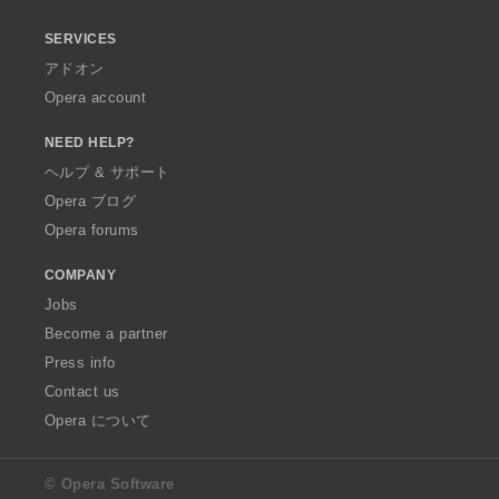
SERVICES
アドオン
Opera account
NEED HELP?
ヘルプ & サポート
Opera ブログ
Opera forums
COMPANY
Jobs
Become a partner
Press info
Contact us
Opera について
© Opera Software