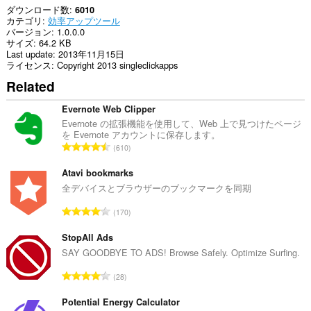
ダウンロード数
6010
カテゴリ
効率アップツール
バージョン
1.0.0.0
サイズ
64.2 KB
Last update
2013年11月15日
ライセンス
Copyright 2013 singleclickapps
Related
Evernote Web Clipper
Evernote の拡張機能を使用して、Web 上で見つけたページ
を Evernote アカウントに保存します。
評
610
価
の
Atavi bookmarks
総
全デバイスとブラウザーのブックマークを同期
数
評
170
：
価
の
StopAll Ads
総
SAY GOODBYE TO ADS! Browse Safely. Optimize Surfing.
数
評
28
：
価
の
Potential Energy Calculator